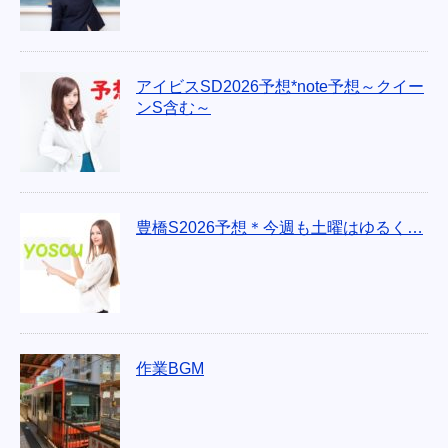
アイビスSD2026予想*note予想～クイー
ンS含む～
豊橋S2026予想＊今週も土曜はゆるく…
作業BGM