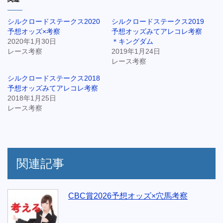
シルクロードステークス2020
シルクロードステークス2019
予想オッズ×考察
予想オッズみてアレコレ考察
2020年1月30日
＊キングダム
レース考察
2019年1月24日
レース考察
シルクロードステークス2018
予想オッズみてアレコレ考察
2018年1月25日
レース考察
関連記事
CBC賞2026予想オッズ×穴馬考察