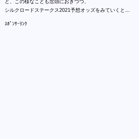
と、この様なことも念頭におきつつ、
シルクロードステークス2021予想オッズをみていくと…
ｽﾎﾟﾝｻｰﾘﾝｸ