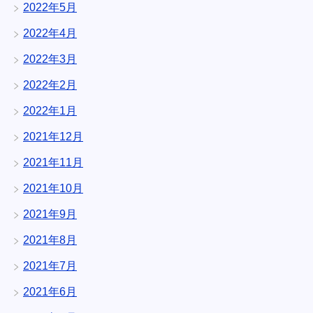
2022年5月
2022年4月
2022年3月
2022年2月
2022年1月
2021年12月
2021年11月
2021年10月
2021年9月
2021年8月
2021年7月
2021年6月