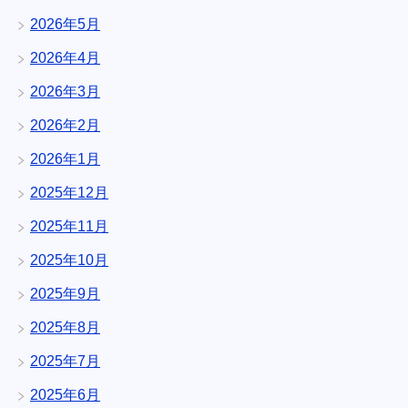
2026年5月
2026年4月
2026年3月
2026年2月
2026年1月
2025年12月
2025年11月
2025年10月
2025年9月
2025年8月
2025年7月
2025年6月