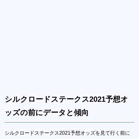
シルクロードステークス2021予想オ
ッズの前にデータと傾向
シルクロードステークス2021予想オッズを見て行く前に