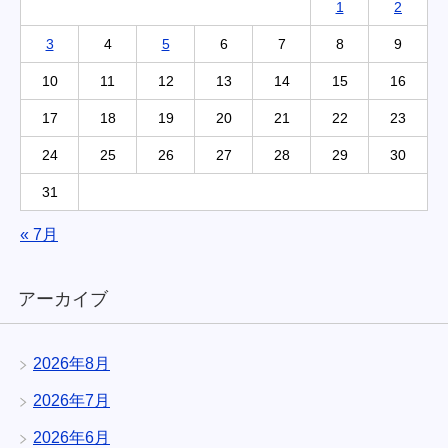
1
2
3
4
5
6
7
8
9
10
11
12
13
14
15
16
17
18
19
20
21
22
23
24
25
26
27
28
29
30
31
« 7月
アーカイブ
2026年8月
2026年7月
2026年6月