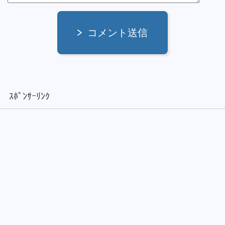
コメント送信
ｽﾎﾟﾝｻｰﾘﾝｸ