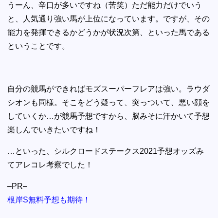
うーん、辛口が多いですね（苦笑）ただ能力だけでいう
と、人気通り強い馬が上位になっています。ですが、その
能力を発揮できるかどうかが状況次第、といった馬である
ということです。
自分の競馬ができればモズスーパーフレアは強い。ラウダ
シオンも同様。そこをどう疑って、突っついて、悪い顔を
していくか…が競馬予想ですから、脳みそに汗かいて予想
楽しんでいきたいですね！
…といった、シルクロードステークス2021予想オッズみ
てアレコレ考察でした！
–PR–
根岸S無料予想も期待！