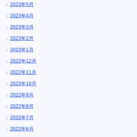
2023年5月
2023年4月
2023年3月
2023年2月
2023年1月
2022年12月
2022年11月
2022年10月
2022年9月
2022年8月
2022年7月
2022年6月