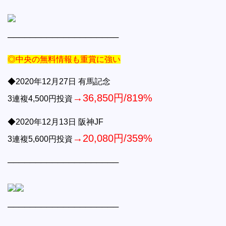
────────────────────
◎中央の無料情報も重賞に強い
◆2020年12月27日 有馬記念
→36,850円/819%
3連複4,500円投資
◆2020年12月13日 阪神JF
→20,080円/359%
3連複5,600円投資
────────────────────
────────────────────