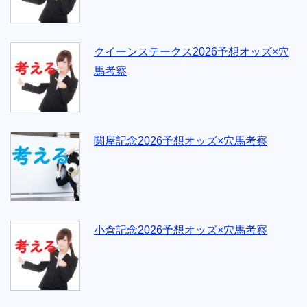
クイーンステークス2026予想オッズ×穴
馬考察
関屋記念2026予想オッズ×穴馬考察
小倉記念2026予想オッズ×穴馬考察