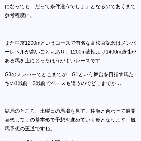
になっても「だって条件違うでしょ」となるのであくまで
参考程度に。
また中京1200mというコースで有名な高松宮記念はメンバ
ーレベルが高いこともあり、1200m適性より1400m適性が
ある馬を上にとったほうがよいレースです。
G3のメンバーでどこまでか、G1という舞台を目指す馬た
ちの1戦前、2戦前でペースも違うのでどこまでか…
結局のところ、土曜日の馬場を見て、枠順と合わせて展開
妄想して…の基本形で予想を進めていく形となります。競
馬予想の王道ですね。