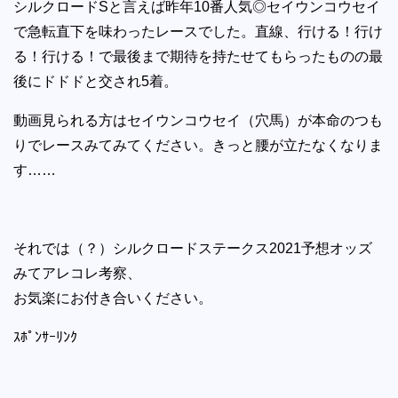
シルクロードSと言えば昨年10番人気◎セイウンコウセイ
で急転直下を味わったレースでした。直線、行ける！行け
る！行ける！で最後まで期待を持たせてもらったものの最
後にドドドと交され5着。
動画見られる方はセイウンコウセイ（穴馬）が本命のつも
りでレースみてみてください。きっと腰が立たなくなりま
す……
それでは（？）シルクロードステークス2021予想オッズ
みてアレコレ考察、
お気楽にお付き合いください。
ｽﾎﾟﾝｻｰﾘﾝｸ