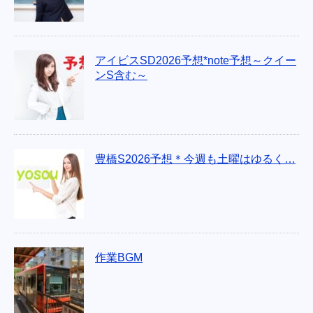
アイビスSD2026予想*note予想～クイー
ンS含む～
豊橋S2026予想＊今週も土曜はゆるく…
作業BGM