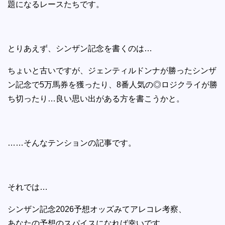
題になるレースたちです。
とりあえず、シンザン記念を書くのは…
ちょいと古いですが、ジェンティルドンナが勝ったシンザ
ン記念で5万馬券を獲ったり、8番人気の◎ロジクライが勝
ち切ったり…良い思い出がある方を書こうかと。
……そんなテンションの記事です。
それでは…
シンザン記念2026予想オッズみてアレコレ考察、
あなたの予想のスパイスになれば幸いです。