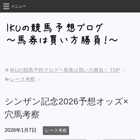
メニュー
IKUの競馬予想ブログ＊馬券は買い方勝負！
TOP
レース考察
シンザン記念2026予想オッズ×
穴馬考察
2026年1月7日
レース考察