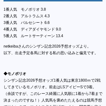
1番人気 モノポリオ 3.8
2番人気 アルトラムス 4.3
3番人気 バルセシート 6.6
4番人気 ディアダイヤモンド 9.0
5番人気 ルートサーティーン 13.4
netkeibaさんのシンザン記念2026予想オッズより。
以下、出走予定各馬に対する私の思い込みと偏見です。
◆モノポリオ
シンザン記念2026予想オッズ1番人気は東京1800ｍで2戦
してきているモノポリオ。前走はLSアイビーSで3着。
（余談ですが、このレース綺麗に人気順に1着から7着まで
決まったのですね！）人気馬を褒めたたえるのは競馬予想