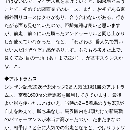
ではないので、マイナス点を挙げていくと、関東馬と言う
ことで、初めての関西圏でのレース。また、お初である京
都外回りコースはクセがあり、合う合わないがある。行き
たがる面も見せていたので、距離短縮は良いと思います
が、前走、前々にいた勝ったアンドゥーリルと同じ上がり
しか使えていなかった…など、「わざわざ1番人気で買い
たい人だけぞうぞ」感があります。もろもろ考えた上で、
良くて2列目の一頭（あくまで並列）、が基本スタンスか
な、と。
◆アルトラムス
シンザン記念2026予想オッズ2番人気は1戦1勝のアルトラ
ムス。京都1600ｍの新馬戦を勝利してきています。最後
よい脚を使った…とはいえ、当時の2～5着馬のうち3頭が
自走を終えて、勝ち馬なし。馬券圏内も1頭だけで新馬戦
のパフォーマンスが本当に高かったのか、たまたまなの
か、相手は？と仮に人気での出走となると、やはりワザワ