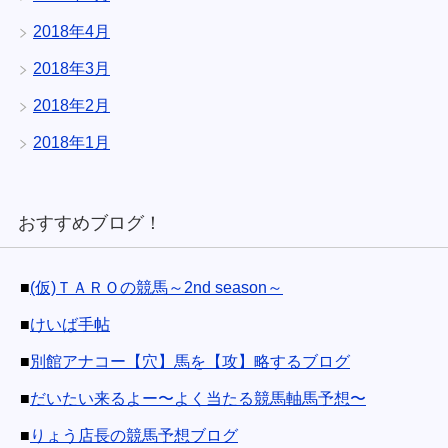
2018年4月
2018年3月
2018年2月
2018年1月
おすすめブログ！
■
(仮)ＴＡＲＯの競馬～2nd season～
■
けいば手帖
■
別館アナコー【穴】馬を【攻】略するブログ
■
だいたい来るよー〜よく当たる競馬軸馬予想〜
■
りょう店長の競馬予想ブログ