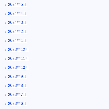
2024年5月
2024年4月
2024年3月
2024年2月
2024年1月
2023年12月
2023年11月
2023年10月
2023年9月
2023年8月
2023年7月
2023年6月