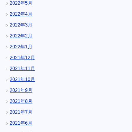
2022年5月
2022年4月
2022年3月
2022年2月
2022年1月
2021年12月
2021年11月
2021年10月
2021年9月
2021年8月
2021年7月
2021年6月