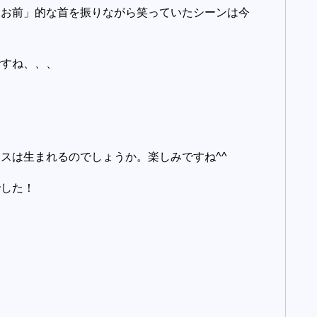
なお前」的な首を振りながら笑っていたシーンは今
ですね、、、
スは生まれるのでしょうか。楽しみですね^^
でした！