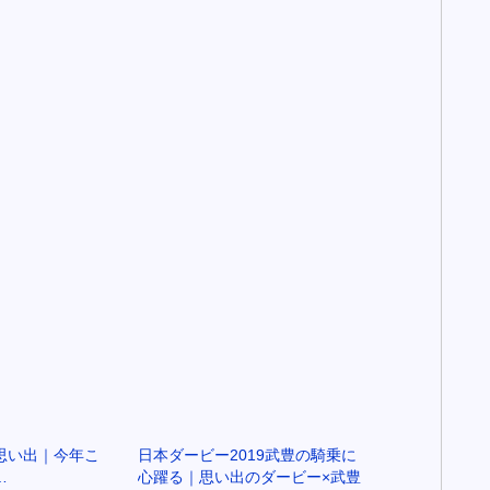
思い出｜今年こ
日本ダービー2019武豊の騎乗に
…
心躍る｜思い出のダービー×武豊