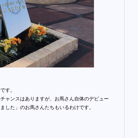
節です。
のチャンスはありますが、お馬さん自体のデビュー
めました」のお馬さんたちもいるわけです。
…