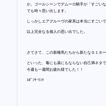
か。ゴールシーンでデムーロ騎手が「すごい
でも時々思い出します。
しっかしエアグルーヴの家系は本当にすごい
以上完全なる個人の思い出でした。
さてさて、この新種馬たちから新たなＧ１ホー
といった、毒にも薬にもならない自己満ネタ
今週も一週間お疲れ様でした！！
ｽﾎﾟﾝｻｰﾘﾝｸ