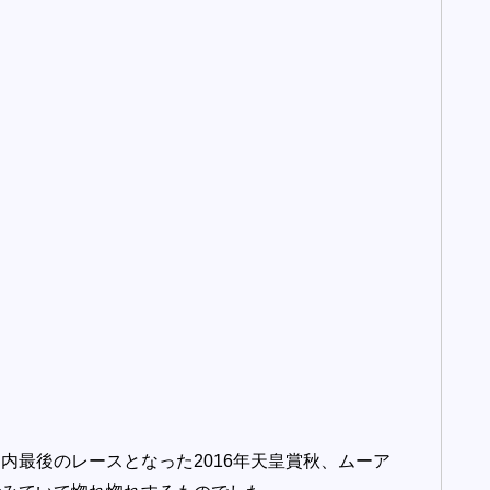
内最後のレースとなった2016年天皇賞秋、ムーア