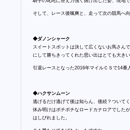
騎手の叱咤に答え力強く抜け出した姿、現地
そして、レース後颯爽と、走って次の競馬へ
◆ダノンシャーク
スイートスポットは決して広くないお馬さんでし
にして勝ちきってくれた思い出はとても大き
引退レースとなった2016年マイルＣＳで14
◆ハクサンムーン
逃げるだけ逃げて後は知らん、後続？ついて
休み明けはボチボチなロードカナロアでした
はしびれました。