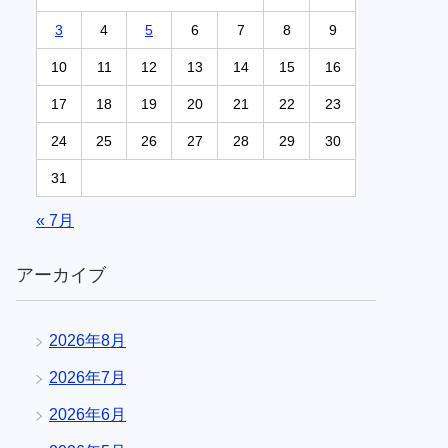
3
4
5
6
7
8
9
10
11
12
13
14
15
16
17
18
19
20
21
22
23
24
25
26
27
28
29
30
31
« 7月
アーカイブ
2026年8月
2026年7月
2026年6月