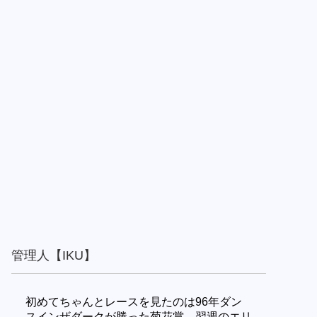
管理人【IKU】
初めてちゃんとレースを見たのは96年ダン
スインザダークが勝った菊花賞。翌週のエリ