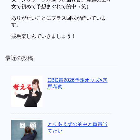
女で初めて予想まぐれで的中（笑）
ありがたいことにプラス回収が続いていま
す。
競馬楽しんでいきましょう！
最近の投稿
CBC賞2026予想オッズ×穴
馬考察
とりあえずの的中と重賞当
てたい