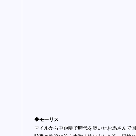
◆モーリス
マイルから中距離で時代を築いたお馬さんで国