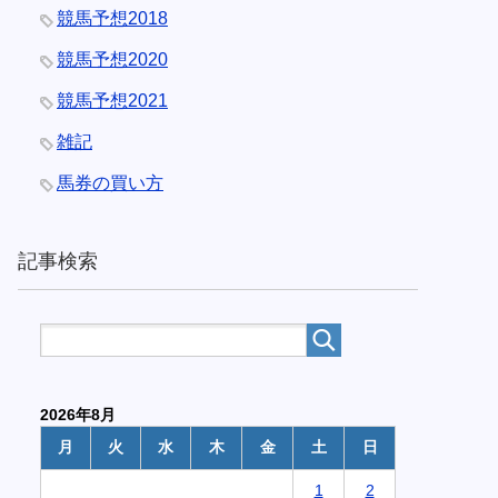
競馬予想2018
競馬予想2020
競馬予想2021
雑記
馬券の買い方
記事検索
2026年8月
月
火
水
木
金
土
日
1
2