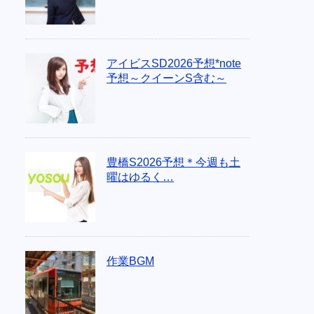
アイビスSD2026予想*note
予想～クイーンS含む～
豊橋S2026予想＊今週も土
曜はゆるく…
作業BGM