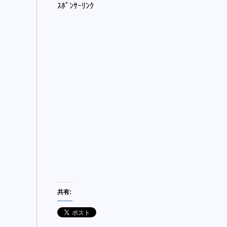
ｽﾎﾟﾝｻｰﾘﾝｸ
共有: