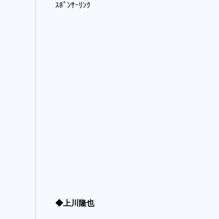
ｽﾎﾟﾝｻｰﾘﾝｸ
◆上川隆也