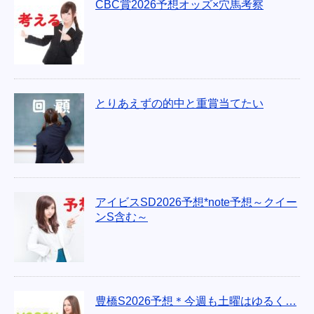
CBC賞2026予想オッズ×穴馬考察
とりあえずの的中と重賞当てたい
アイビスSD2026予想*note予想～クイー
ンS含む～
豊橋S2026予想＊今週も土曜はゆるく…