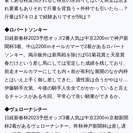
量である程度消されるし得意の左回りとはいえ前走は恵ま
れ要素もありそれで斤量を背負う＋外枠でも引いたら…？
斤量は57キロまで経験ありですが59は？
◆ロバートソンキー
日経新春杯2023予想オッズ2番人気は中京2200ｍで神戸新
聞杯3着、中山2200ｍオールカマーで2着があるロバート
ソンキー。掲示板外は新馬戦を除けばG1菊花賞と天皇賞
春だけという差し馬にしては安定した成績を残しており、
前走オールカマーにしても内＋前が有利な展開のなか内枠
とはいえ上手く御し差してきた。適性面は合うがやはり…
伊藤騎手次第。今後の騎手人生全てがかかっていると言え
るチャンスがある今回、平常心で良い騎乗ができるか。
◆ヴェローナシチー
日経新春杯2023予想オッズ3番人気は中京2200ｍ京都新聞
杯2着があるヴェローナシチー。昨秋神戸新聞杯は差し遅