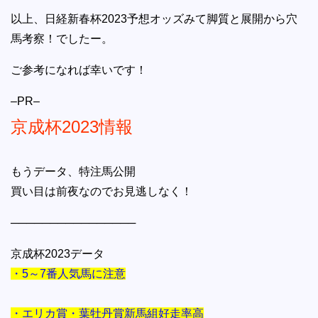
以上、日経新春杯2023予想オッズみて脚質と展開から穴
馬考察！でしたー。
ご参考になれば幸いです！
–PR–
京成杯2023情報
もうデータ、特注馬公開
買い目は前夜なのでお見逃しなく！
────────────────
京成杯2023データ
・5～7番人気馬に注意
・エリカ賞・葉牡丹賞
新馬組好走率高