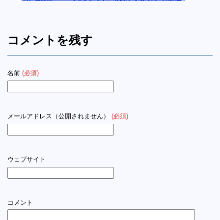
コメントを残す
名前
(必須)
メールアドレス（公開されません）
(必須)
ウェブサイト
コメント