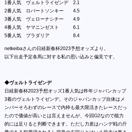
1番人気 ヴェルトライゼンデ 2.1
2番人気 ロバートソンキー 4.5
3番人気 ヴェローナシチー 4.9
4番人気 ヤマニンゼスト 6.1
5番人気 プラダリア 8.4
netkeibaさんの日経新春杯2023予想オッズより。
以下出走予定各馬に対する私の思い込みと偏見です。
◆ヴェルトライゼンデ
日経新春杯2023予想オッズ1番人気は昨年ジャパンカップ
3着のヴェルトライゼンデ。そのジャパンカップ自体はメ
ンバーそろわずのレースで内枠も最大限活きたレースだっ
たので価値が高いとは言えませんが、今回G2なので能力
的には足りると判断できます。ただし力差はハンデ戦の斤