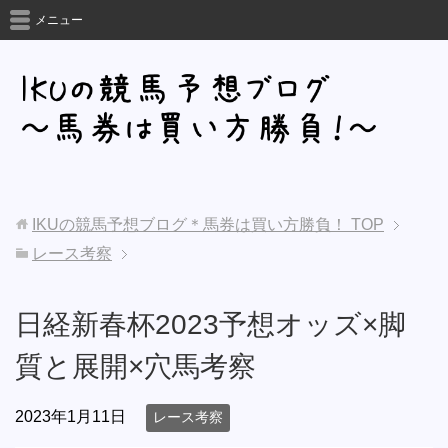
メニュー
IKUの競馬予想ブログ＊馬券は買い方勝負！
TOP
レース考察
日経新春杯2023予想オッズ×脚
質と展開×穴馬考察
2023年1月11日
レース考察