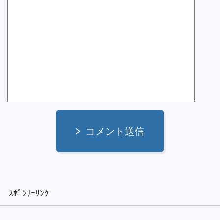
コメント送信
ｽﾎﾟﾝｻｰﾘﾝｸ