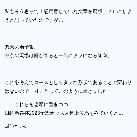
私もそう思って上記用意していた文章を廃版（？）にしよ
うと思っていたのですが…
週末の雨予報。
中京の馬場は雨が降ると一気にタフになる傾向。
これを考えてコースとしてタフな形状であることに変わり
はないので「可」としてこのように書きました。
……これらを念頭に置きつつ
日経新春杯2023予想オッズ人気上位馬をみていくと…
ｽﾎﾟﾝｻｰﾘﾝｸ