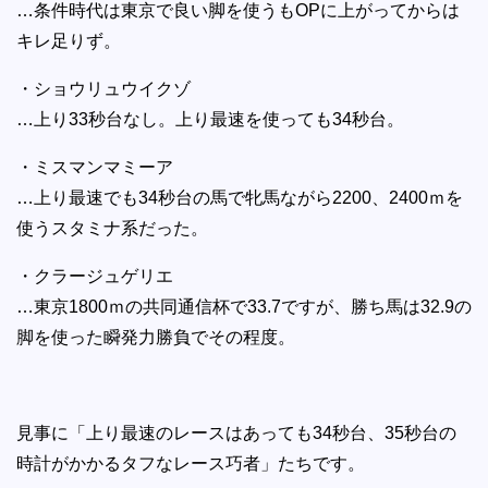
…条件時代は東京で良い脚を使うもOPに上がってからは
キレ足りず。
・ショウリュウイクゾ
…上り33秒台なし。上り最速を使っても34秒台。
・ミスマンマミーア
…上り最速でも34秒台の馬で牝馬ながら2200、2400ｍを
使うスタミナ系だった。
・クラージュゲリエ
…東京1800ｍの共同通信杯で33.7ですが、勝ち馬は32.9の
脚を使った瞬発力勝負でその程度。
見事に「上り最速のレースはあっても34秒台、35秒台の
時計がかかるタフなレース巧者」たちです。