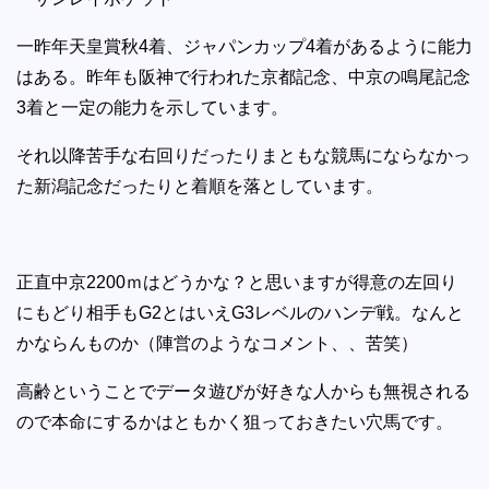
一昨年天皇賞秋4着、ジャパンカップ4着があるように能力
はある。昨年も阪神で行われた京都記念、中京の鳴尾記念
3着と一定の能力を示しています。
それ以降苦手な右回りだったりまともな競馬にならなかっ
た新潟記念だったりと着順を落としています。
正直中京2200ｍはどうかな？と思いますが得意の左回り
にもどり相手もG2とはいえG3レベルのハンデ戦。なんと
かならんものか（陣営のようなコメント、、苦笑）
高齢ということでデータ遊びが好きな人からも無視される
ので本命にするかはともかく狙っておきたい穴馬です。