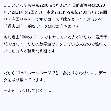
……といっても中京2200ｍで行われた日経新春杯は2020
年と2021年の2回だけ。本来行われる京都2400ｍとは右回
り・左回りもそうですがコース形態がまったく違うので
「過去10年」的なデータは役に立ちません。
もし過去10年のデータでドヤっている人がいたら…競馬予
想ではなく「ただの数字遊び」をしている人なので離れて
いったほうが賢明な判断です。
だからJRAのホームページでも「あたりさわりない」デー
タを取り扱っています。
一応紹介だけしておくと…