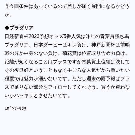
う今回条件はあっているので差しが届く展開になるかどう
か。
◆プラダリア
日経新春杯2023予想オッズ5番人気は昨年の青葉賞勝ち馬
プラダリア。日本ダービーはキレ負け、神戸新聞杯は前哨
戦の分か中身のない負け、菊花賞は位置取り含め力負け。
距離が短くなることはプラスですが青葉賞上位組は決して
その後良好ということもなく手ごろな人気だから買いたい
程度では魅力が湧かないです。ただし週末の雨予報はプラ
スで足りない部分をフォローしてくれそう。買うか買わな
いかハッキリとさせたいです。
ｽﾎﾟﾝｻｰﾘﾝｸ