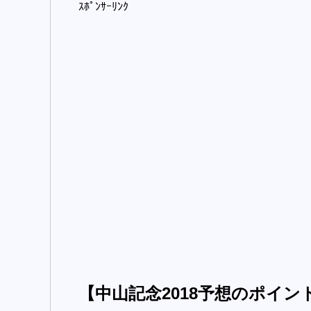
ｽﾎﾟﾝｻｰﾘﾝｸ
【中山記念2018予想のポイン