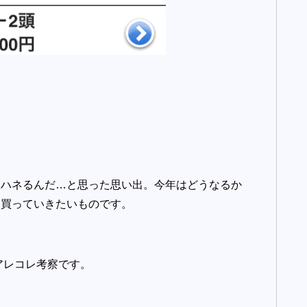
、
当ハネるんだ…と思った思い出。今年はどうなるか
を買っていきたいものです。
アレコレ考察です。