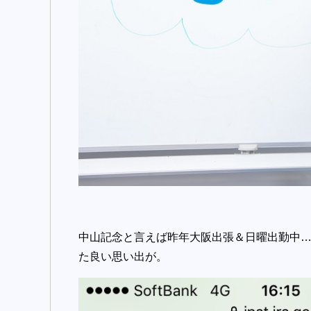
中山記念と言えば昨年大阪出張＆日曜出勤中
た良い思い出が。