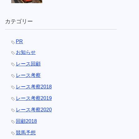
カテゴリー
PR
お知らせ
レース回顧
レース考察
レース考察2018
レース考察2019
レース考察2020
回顧2018
競馬予想