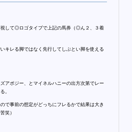
重視して◎ロゴタイプで上記の馬券（◎ん２、３着
ぽいキレる脚ではなく先行してしぶとい脚を使える
ーズアポジー、とマイネルハニーの出方次第でレー
ある。
るので事前の想定がどっちにフレるかで結果は大き
（苦笑）