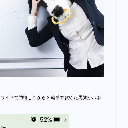
…ワイドで防御しながら３連単で攻めた馬券がハネ