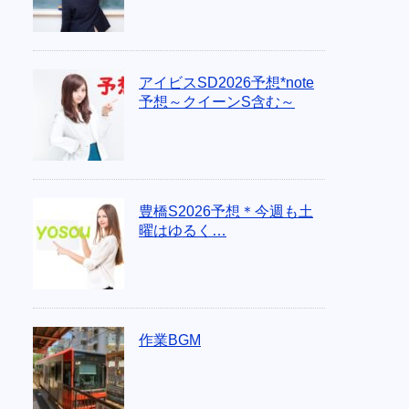
アイビスSD2026予想*note
予想～クイーンS含む～
豊橋S2026予想＊今週も土
曜はゆるく…
作業BGM