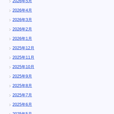
2026年5月
2026年4月
2026年3月
2026年2月
2026年1月
2025年12月
2025年11月
2025年10月
2025年9月
2025年8月
2025年7月
2025年6月
2025年5月