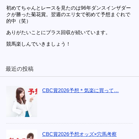
初めてちゃんとレースを見たのは96年ダンスインザダー
クが勝った菊花賞。翌週のエリ女で初めて予想まぐれで
的中（笑）
ありがたいことにプラス回収が続いています。
競馬楽しんでいきましょう！
最近の投稿
CBC賞2026予想＊気楽に買って…
CBC賞2026予想オッズ×穴馬考察