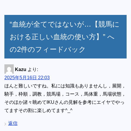
“血統が全てではないが…【競馬に
おける正しい血統の使い方】” へ
の2件のフィードバック
Kazu
より:
2025年5月16日 22:03
ほんと難しいですね。私には知識もありませんし，展開，
騎手，枠順，調教，競馬場，コース，馬体重，馬場状態，
そのほか諸々眺めてIKUさんの見解を参考にエイヤでやっ
てますその割に楽しめてます^_^
返信