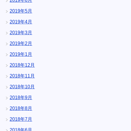
2019年6月
2019年5月
2019年4月
2019年3月
2019年2月
2019年1月
2018年12月
2018年11月
2018年10月
2018年9月
2018年8月
2018年7月
2018年6月