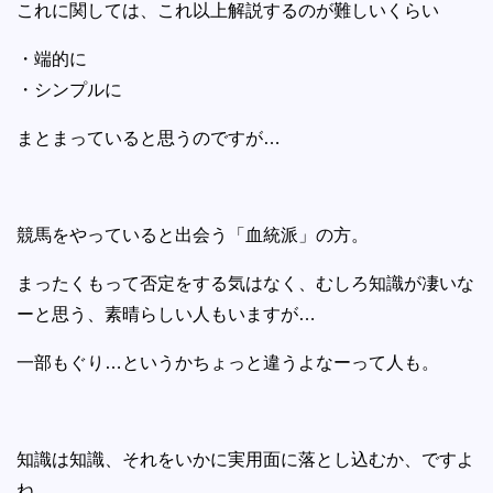
これに関しては、これ以上解説するのが難しいくらい
・端的に
・シンプルに
まとまっていると思うのですが…
競馬をやっていると出会う「血統派」の方。
まったくもって否定をする気はなく、むしろ知識が凄いな
ーと思う、素晴らしい人もいますが…
一部もぐり…というかちょっと違うよなーって人も。
知識は知識、それをいかに実用面に落とし込むか、ですよ
ね。