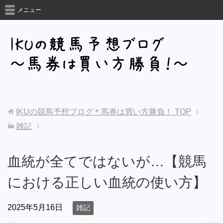
メニュー
IKUの競馬予想ブログ＊馬券は買い方勝負！
TOP
雑記
血統が全てではないが…【競馬
における正しい血統の使い方】
2025年5月16日
雑記