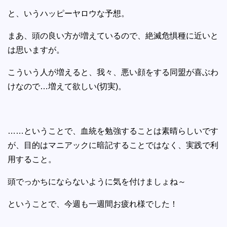
と、いうハッピーヤロウな予想。
まあ、頭の良い方が増えているので、絶滅危惧種に近いと
は思いますが。
こういう人が増えると、我々、悪い顔をする同盟が喜ぶわ
けなので…増えて欲しい(切実)。
……ということで、血統を勉強することは素晴らしいです
が、目的はマニアックに暗記することではなく、実践で利
用すること。
頭でっかちにならないように気を付けましょね～
ということで、今週も一週間お疲れ様でした！