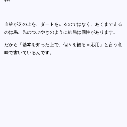
血統が芝の上を、ダートを走るのではなく、あくまで走る
のは馬。先のつぶやきのように結局は個性があります。
だから「基本を知った上で、個々を観る＝応用」と言う意
味で書いているんです。