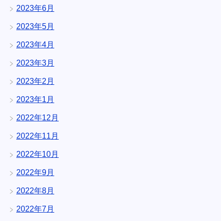
2023年6月
2023年5月
2023年4月
2023年3月
2023年2月
2023年1月
2022年12月
2022年11月
2022年10月
2022年9月
2022年8月
2022年7月