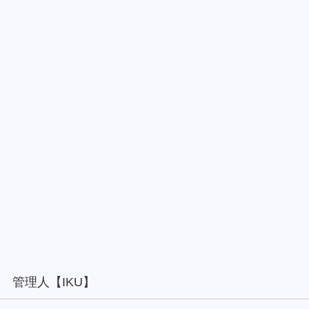
管理人【IKU】