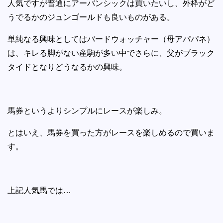
人気ですが普通にアーバンシックは買いたいし、外枠がど
うでるかのジュンゴールドも良いものがある。
単純なる興味としてはバードウォッチャー（母アパパネ）
は、キレる脚がない産駒が多い中でさらに、父がブラック
タイドとなりどうなるかの興味。
馬券というよりシンプルにレースが楽しみ。
とはいえ、馬券を買った方がレースを楽しめるので買いま
す。
上記人気馬では…