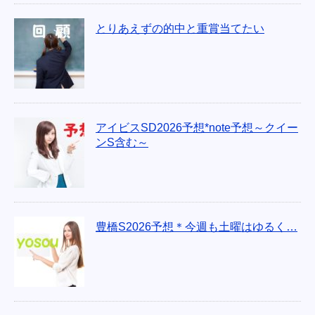
とりあえずの的中と重賞当てたい
アイビスSD2026予想*note予想～クイー
ンS含む～
豊橋S2026予想＊今週も土曜はゆるく…