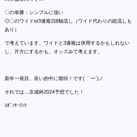
〇の単勝：シンプルに強い
◎〇のワイドor3連複2頭軸流し（ワイド代わりの総流しも
あり）
で考えています。ワイドと3連複は併用するかもしれない
し、片方にするかも。オッズみて考えます。
新年一発目、良い的中に期待！です( ｀ー´)ノ
それでは…京成杯2024予想でした！
ｽﾎﾟﾝｻｰﾘﾝｸ