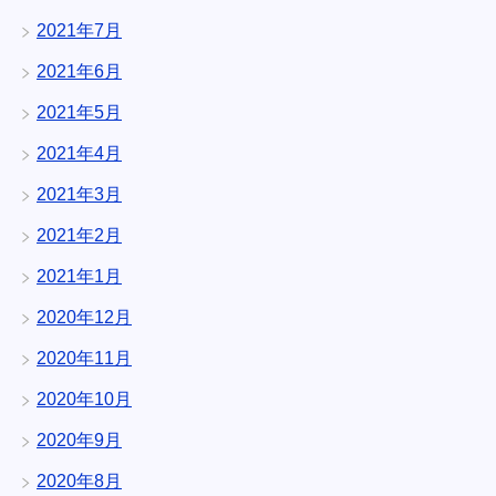
2021年7月
2021年6月
2021年5月
2021年4月
2021年3月
2021年2月
2021年1月
2020年12月
2020年11月
2020年10月
2020年9月
2020年8月