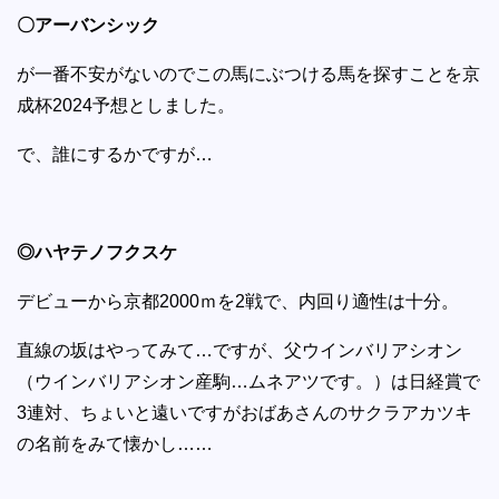
〇アーバンシック
が一番不安がないのでこの馬にぶつける馬を探すことを京
成杯2024予想としました。
で、誰にするかですが…
◎ハヤテノフクスケ
デビューから京都2000ｍを2戦で、内回り適性は十分。
直線の坂はやってみて…ですが、父ウインバリアシオン
（ウインバリアシオン産駒…ムネアツです。）は日経賞で
3連対、ちょいと遠いですがおばあさんのサクラアカツキ
の名前をみて懐かし……