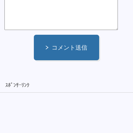
コメント送信
ｽﾎﾟﾝｻｰﾘﾝｸ