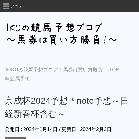
メニュー
IKUの競馬予想ブログ＊馬券は買い方勝負！
TOP
競馬予想
京成杯2024予想＊note予想～日
経新春杯含む～
公開日 :
2024年1月14日
/ 更新日 :
2024年2月2日