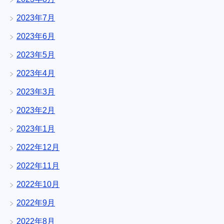
2023年7月
2023年6月
2023年5月
2023年4月
2023年3月
2023年2月
2023年1月
2022年12月
2022年11月
2022年10月
2022年9月
2022年8月