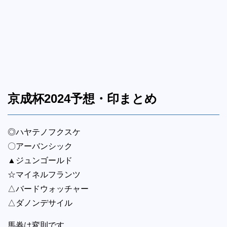
京成杯2024予想・印まとめ
◎ハヤテノフクスケ
〇アーバンシック
▲ジュンゴールド
☆マイネルフランツ
△バードウォッチャー
△ダノンデサイル
馬券は変則です…