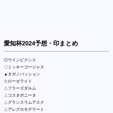
愛知杯2024予想・印まとめ
◎ウインピクシス
〇ミッキーゴージャス
▲タガノパッション
☆ローゼライト
△フラーズダルム
△コスタボニータ
△グランスラムアスク
△アレグロモデラート