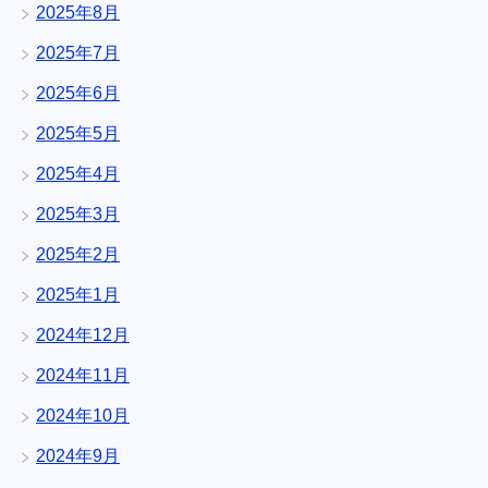
2025年8月
2025年7月
2025年6月
2025年5月
2025年4月
2025年3月
2025年2月
2025年1月
2024年12月
2024年11月
2024年10月
2024年9月