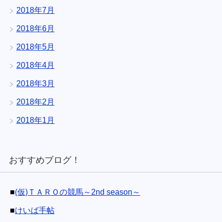
2018年7月
2018年6月
2018年5月
2018年4月
2018年3月
2018年2月
2018年1月
おすすめブログ！
■
(仮)ＴＡＲＯの競馬～2nd season～
■
けいば手帖