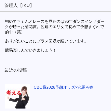
管理人【IKU】
初めてちゃんとレースを見たのは96年ダンスインザダー
クが勝った菊花賞。翌週のエリ女で初めて予想まぐれで
的中（笑）
ありがたいことにプラス回収が続いています。
競馬楽しんでいきましょう！
最近の投稿
CBC賞2026予想オッズ×穴馬考察