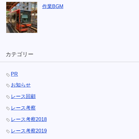
作業BGM
カテゴリー
PR
お知らせ
レース回顧
レース考察
レース考察2018
レース考察2019