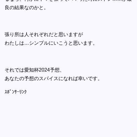
良の結果なのかと。
張り所は人それぞれだと思いますが
わたしは…シンプルにいこうと思います。
それでは愛知杯2024予想、
あなたの予想のスパイスになれば幸いです。
ｽﾎﾟﾝｻｰﾘﾝｸ