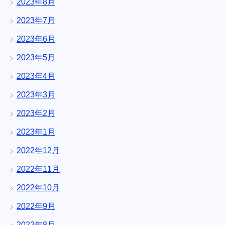
2023年8月
2023年7月
2023年6月
2023年5月
2023年4月
2023年3月
2023年2月
2023年1月
2022年12月
2022年11月
2022年10月
2022年9月
2022年8月