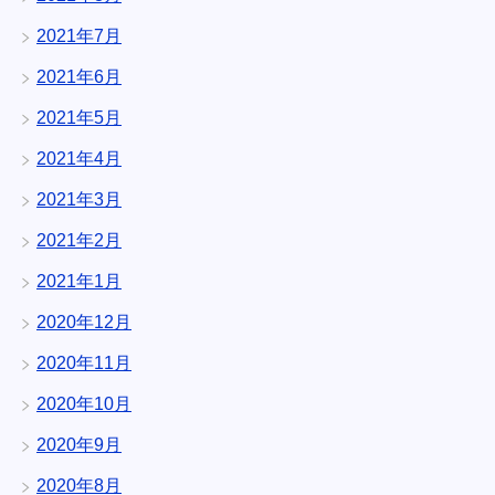
2021年7月
2021年6月
2021年5月
2021年4月
2021年3月
2021年2月
2021年1月
2020年12月
2020年11月
2020年10月
2020年9月
2020年8月