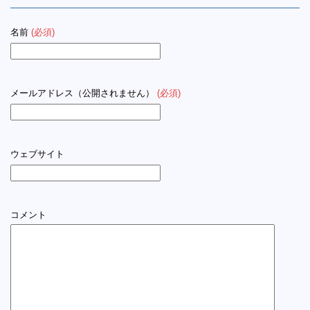
名前
(必須)
メールアドレス（公開されません）
(必須)
ウェブサイト
コメント