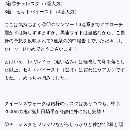
2着◎チェレスタ（7番人気）
3着 セキトバイースト（4番人気）
ここは気持ちよく◎◯のワンツー！3連系までアプローチ
届かずは悔しすぎますが、馬連ワイドは当然ながら、ご自
身の予想を反映されて3連系の的中報告までいただきまし
た( ´ ▽ ` )ﾉおめでとうございます！
とはいえ、レガレイラ（追い込み）は軽視して印を落とし
た以上、セキトバイースト（逃げ）は買わにゃアカンです
よね、、めっちゃ凹みました。
クイーンズウォークは内枠のリスクはありつつも、中京
2000mの鬼of鬼川田騎手が冷静に外に出し完勝！
◎チェレスタもジワジワながらしっかりと伸びて2着と頑