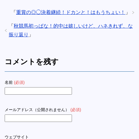
「
重賞の◎◯決着継続！ドカンと！はもうちょい！
」
「
秋競馬初っぱな！的中は嬉しいけど、ハネきれず、な
振り返り
」
コメントを残す
名前
(必須)
メールアドレス（公開されません）
(必須)
ウェブサイト