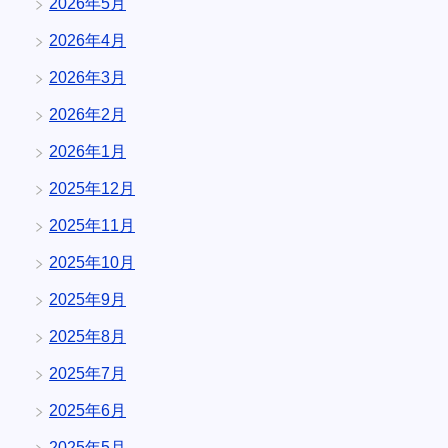
2026年5月
2026年4月
2026年3月
2026年2月
2026年1月
2025年12月
2025年11月
2025年10月
2025年9月
2025年8月
2025年7月
2025年6月
2025年5月