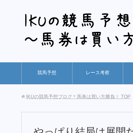
競馬予想
レース考察
IKUの競馬予想ブログ＊馬券は買い方勝負！
TOP
やっぱり結局は展開