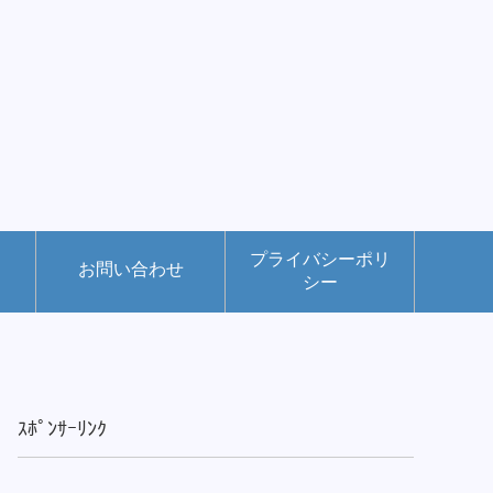
プライバシーポリ
お問い合わせ
シー
ｽﾎﾟﾝｻｰﾘﾝｸ