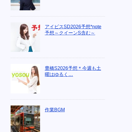
アイビスSD2026予想*note
予想～クイーンS含む～
豊橋S2026予想＊今週も土
曜はゆるく…
作業BGM