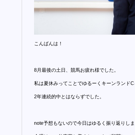
こんばんは！
8月最後の土日、競馬お疲れ様でした。
私は夏休みってことでゆるーくキーンランドC
2年連続的中とはならずでした。
note予想もないので今日はゆるく振り返りし