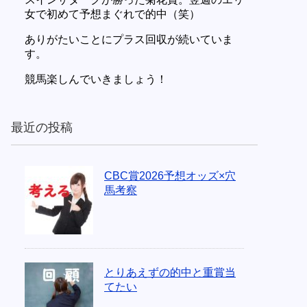
女で初めて予想まぐれで的中（笑）
ありがたいことにプラス回収が続いていま
す。
競馬楽しんでいきましょう！
最近の投稿
CBC賞2026予想オッズ×穴
馬考察
とりあえずの的中と重賞当
てたい