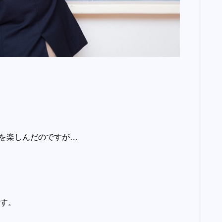
を楽しんだのですが…
ます。