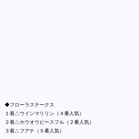
◆フローラステークス
１着△ウインマリリン（４番人気）
２着△ホウオウピースフル（２番人気）
３着△フアナ（５番人気）