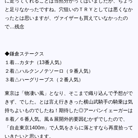
に走ってくれることは当然分かってはいましたが、ちょっ
と足りなかったですね。穴狙いのＴＲＹとしては悪くなか
ったとは思いますが、ヴァイザーも買えていなかったの
で…残念
◆鎌倉ステークス
１着…カタナ（13番人気）
２着△ハルクンノテソーロ（９番人気）
３着△ハーグリーブス（２番人気）
東京は「物凄い風」となり、そこまで織り込んで予想がで
きず、でした。とは言え行ききった横山武騎手の騎乗は気
持ちよいものでしたね！期待した◎アーバンイェーガーは
８着／６番人気。風＆展開外的要因むかずでしたので、
「自走東京1400m」で人気をさらに落とすなら再度拾って
いきたいと思います。