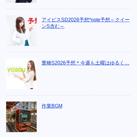
アイビスSD2026予想*note予想～クイー
ンS含む～
豊橋S2026予想＊今週も土曜はゆるく…
作業BGM