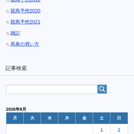
競馬予想2020
競馬予想2021
雑記
馬券の買い方
記事検索
2026年8月
月
火
水
木
金
土
日
1
2