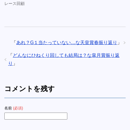
レース回顧
「
あれ？G１当たっていない…な天皇賞春振り返り
」
「
どんなにひねくり回しても結局は？な皐月賞振り返
り
」
コメントを残す
名前
(必須)