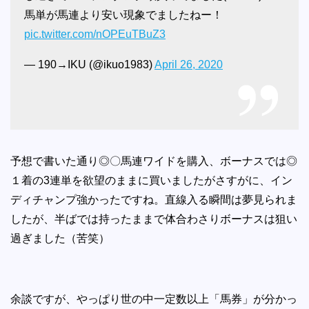
馬単が馬連より安い現象でましたねー！
pic.twitter.com/nOPEuTBuZ3
— 190→IKU (@ikuo1983)
April 26, 2020
予想で書いた通り◎〇馬連ワイドを購入、ボーナスでは◎
１着の3連単を欲望のままに買いましたがさすがに、イン
ディチャンプ強かったですね。直線入る瞬間は夢見られま
したが、半ばでは持ったままで体合わさりボーナスは狙い
過ぎました（苦笑）
余談ですが、やっぱり世の中一定数以上「馬券」が分かっ