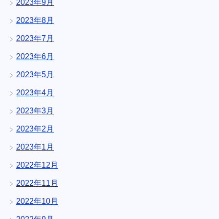
2023年9月
2023年8月
2023年7月
2023年6月
2023年5月
2023年4月
2023年3月
2023年2月
2023年1月
2022年12月
2022年11月
2022年10月