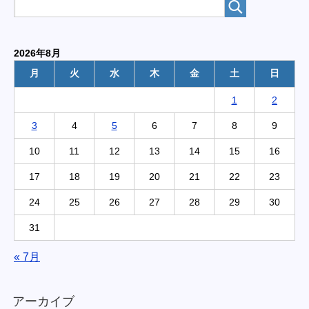
2026年8月
月
火
水
木
金
土
日
1
2
3
4
5
6
7
8
9
10
11
12
13
14
15
16
17
18
19
20
21
22
23
24
25
26
27
28
29
30
31
« 7月
アーカイブ