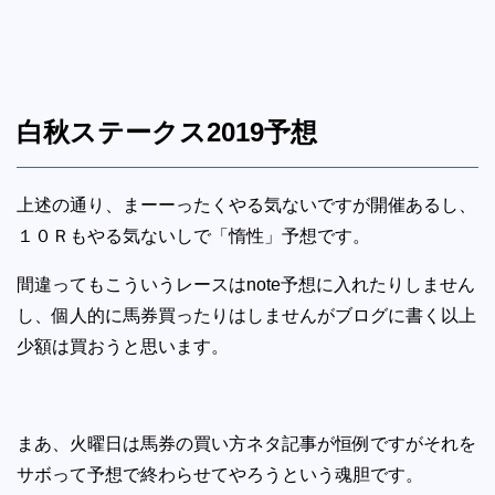
白秋ステークス2019予想
上述の通り、まーーったくやる気ないですが開催あるし、
１０Ｒもやる気ないしで「惰性」予想です。
間違ってもこういうレースはnote予想に入れたりしません
し、個人的に馬券買ったりはしませんがブログに書く以上
少額は買おうと思います。
まあ、火曜日は馬券の買い方ネタ記事が恒例ですがそれを
サボって予想で終わらせてやろうという魂胆です。