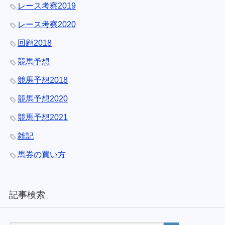
レース考察2019
レース考察2020
回顧2018
競馬予想
競馬予想2018
競馬予想2020
競馬予想2021
雑記
馬券の買い方
記事検索