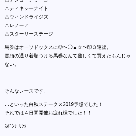
△ディキシーナイト
△ウィンドライジズ
△レノーア
△スターリーステージ
馬券はオーソドックスに◎〜◯▲☆〜印３連複。
冒頭の通り着順つける馬券なんて難しくて買えたもんじゃ
ない。
そんなレースです。
…といった白秋ステークス2019予想でした！
それでは４日間開催お疲れ様でした！！
ｽﾎﾟﾝｻｰﾘﾝｸ