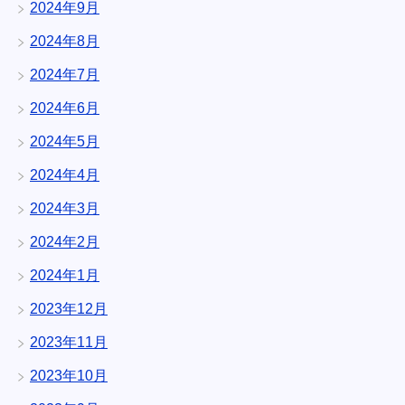
2024年9月
2024年8月
2024年7月
2024年6月
2024年5月
2024年4月
2024年3月
2024年2月
2024年1月
2023年12月
2023年11月
2023年10月