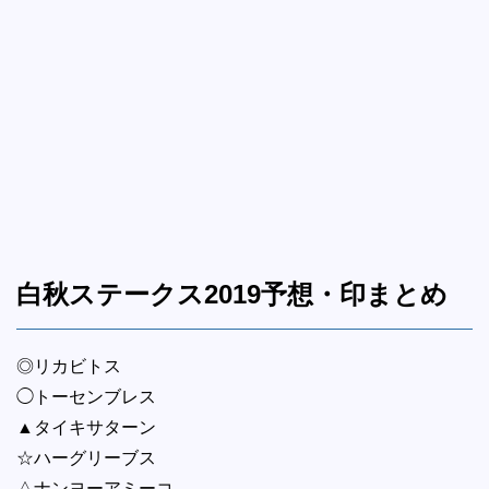
白秋ステークス2019予想・印まとめ
◎リカビトス
◯トーセンブレス
▲タイキサターン
☆ハーグリーブス
△ナンヨーアミーコ