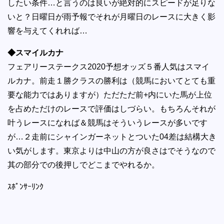
したい条件…と言うのは良いが絶対的にスピードが足りな
いと？日曜日が雨予報でそれが月曜日のレースに大きく影
響を与えてくれれば…
◆スマイルカナ
フェアリーステークス2020予想オッズ５番人気はスマイ
ルカナ。前走１勝クラスの勝利は（競馬においてとても重
要な能力ではありますが）ただただ前+内にいた馬が上位
を占めただけのレースで評価はしづらい。もちろんそれが
叶うレースになれば＆競馬はそういうレースが多いです
が…２走前にシャインガーネットとついた04差は結構大き
い気がします。東京よりは中山の方が良さはでそうなので
其の部分での後押しでどこまでやれるか。
ｽﾎﾟﾝｻｰﾘﾝｸ