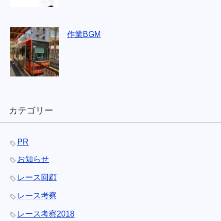
作業BGM
カテゴリー
PR
お知らせ
レース回顧
レース考察
レース考察2018