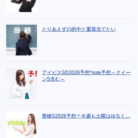
とりあえずの的中と重賞当てたい
アイビスSD2026予想*note予想～クイー
ンS含む～
豊橋S2026予想＊今週も土曜はゆるく…