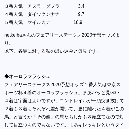
３番人気 アヌラーダプラ 3.4
４番人気 ダイワクンナナ 9.7
５番人気 マイルカナ 18.9
netkeibaさんのフェアリーステークス2020予想オッズよ
り。
以下、各馬に対する私の思い込みと偏見です。
◆オーロラフラッシュ
フェアリーステークス2020予想オッズ１番人気は東京ス
ポーツ杯４着のオーロラフラッシュ。まあパッと見G3・
４着は字面はよいですが、コントレイルが一頭突き抜けて
２着も３着もそれぞれ差が開いて、更に離れた４着がこの
馬。と言うか「その他」の馬たちしかも８頭立てなので対
して目立つものでもないです。まあキレッキレというタイ