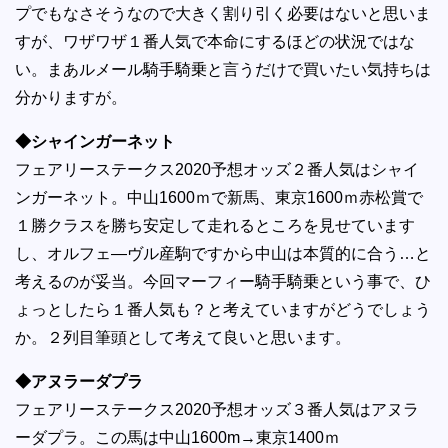
プでもなさそうなので大きく割り引く必要はないと思いま
すが、ワザワザ１番人気で本命にするほどの状況ではな
い。まあルメール騎手騎乗と言うだけで買いたい気持ちは
分かりますが。
◆シャインガーネット
フェアリーステークス2020予想オッズ２番人気はシャイ
ンガーネット。中山1600ｍで新馬、東京1600ｍ赤松賞で
１勝クラスを勝ち安定して走れるところを見せています
し、オルフェ―ヴル産駒ですから中山は本質的に合う…と
考えるのが妥当。今回マーフィー騎手騎乗という事で、ひ
ょっとしたら１番人気も？と考えていますがどうでしょう
か。２列目筆頭として考えて良いと思います。
◆アヌラーダプラ
フェアリーステークス2020予想オッズ３番人気はアヌラ
ーダプラ。この馬は中山1600m→東京1400ｍ