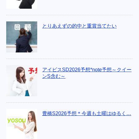
とりあえずの的中と重賞当てたい
アイビスSD2026予想*note予想～クイー
ンS含む～
豊橋S2026予想＊今週も土曜はゆるく…