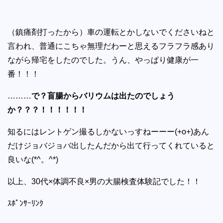
（鎮痛剤打ったから）車の運転とかしないでくださいねと
言われ、普通にこちゃ無理だわーと思えるフラフラ感あり
ながら帰宅をしたのでした。うん、やっぱり健康が一
番！！！
………
で？盲腸からバリウムは出たのでしょう
か？？？！！！！！！
知るにはレントゲン撮るしかないっすねーーー(+o+)あん
だけジョバジョバ出したんだから出て行ってくれていると
良いな(*^。^*)
以上、30代×体調不良×男の大腸検査体験記でした！！
ｽﾎﾟﾝｻｰﾘﾝｸ