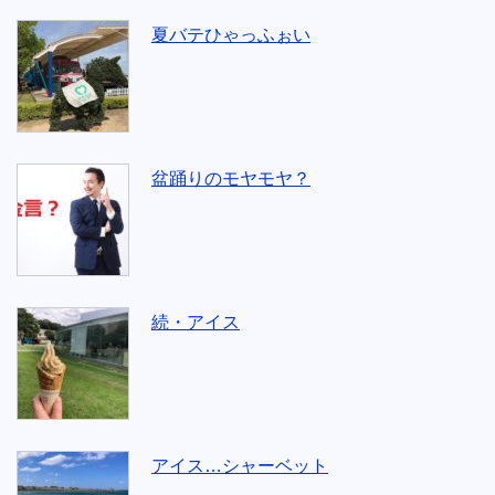
夏バテひゃっふぉい
盆踊りのモヤモヤ？
続・アイス
アイス…シャーベット