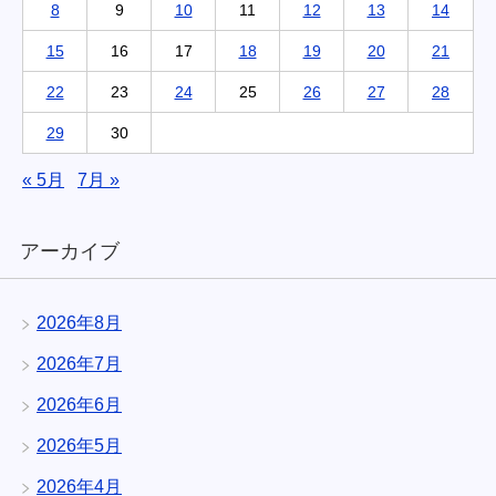
8
9
10
11
12
13
14
15
16
17
18
19
20
21
22
23
24
25
26
27
28
29
30
« 5月
7月 »
アーカイブ
2026年8月
2026年7月
2026年6月
2026年5月
2026年4月