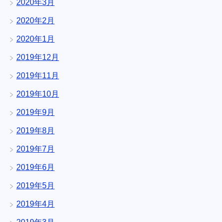
2020年3月
2020年2月
2020年1月
2019年12月
2019年11月
2019年10月
2019年9月
2019年8月
2019年7月
2019年6月
2019年5月
2019年4月