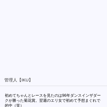
管理人【IKU】
初めてちゃんとレースを見たのは96年ダンスインザダー
クが勝った菊花賞。翌週のエリ女で初めて予想まぐれで
的中（笑）