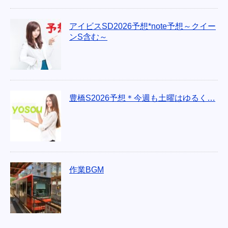
アイビスSD2026予想*note予想～クイー
ンS含む～
豊橋S2026予想＊今週も土曜はゆるく…
作業BGM