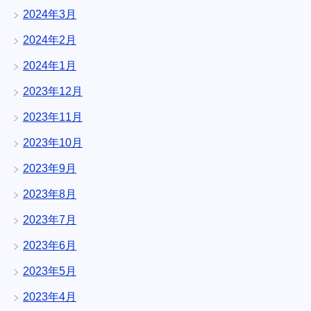
2024年3月
2024年2月
2024年1月
2023年12月
2023年11月
2023年10月
2023年9月
2023年8月
2023年7月
2023年6月
2023年5月
2023年4月