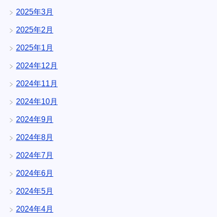
2025年3月
2025年2月
2025年1月
2024年12月
2024年11月
2024年10月
2024年9月
2024年8月
2024年7月
2024年6月
2024年5月
2024年4月