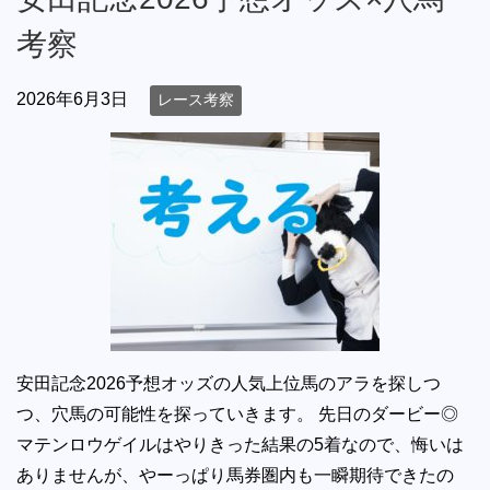
考察
2026年6月3日
レース考察
安田記念2026予想オッズの人気上位馬のアラを探しつ
つ、穴馬の可能性を探っていきます。 先日のダービー◎
マテンロウゲイルはやりきった結果の5着なので、悔いは
ありませんが、やーっぱり馬券圏内も一瞬期待できたの