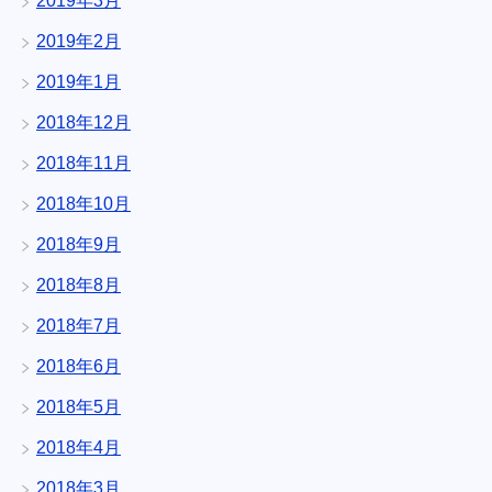
2019年3月
2019年2月
2019年1月
2018年12月
2018年11月
2018年10月
2018年9月
2018年8月
2018年7月
2018年6月
2018年5月
2018年4月
2018年3月