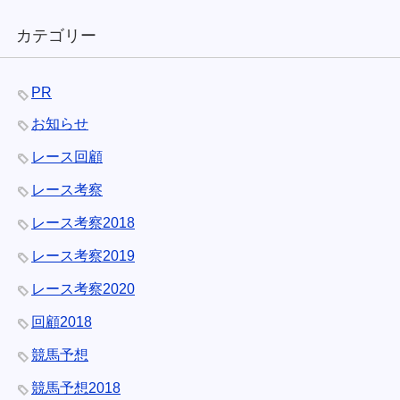
カテゴリー
PR
お知らせ
レース回顧
レース考察
レース考察2018
レース考察2019
レース考察2020
回顧2018
競馬予想
競馬予想2018