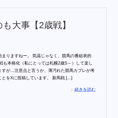
のも大事【2歳戦】
始まりますねー。 気温じゃなく、競馬の番組表的
歳戦も本格化（私にとっては札幌2歳S～）して楽し
ますが…注意点と言うか、薄汚れた競馬カブレが考
とをXに投稿しています。 新馬戦 […]
続きを読む