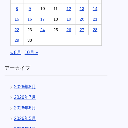
8
9
10
11
12
13
14
15
16
17
18
19
20
21
22
23
24
25
26
27
28
29
30
« 8月
10月 »
アーカイブ
2026年8月
2026年7月
2026年6月
2026年5月