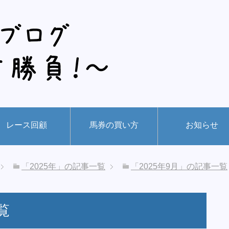
レース回顧
馬券の買い方
お知らせ
「2025年」の記事一覧
「2025年9月」の記事一覧
覧