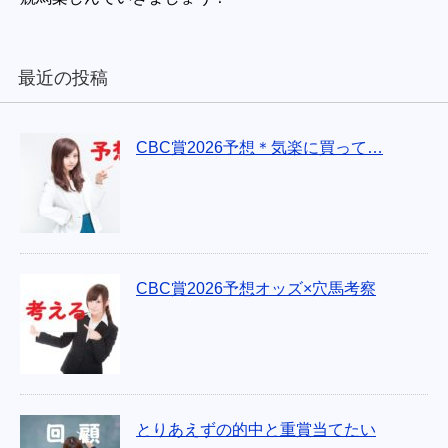
最近の投稿
CBC賞2026予想＊気楽に買って…
CBC賞2026予想オッズ×穴馬考察
とりあえずの的中と重賞当てたい