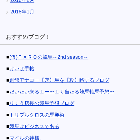
2018年2月
2018年1月
おすすめブログ！
■
(仮)ＴＡＲＯの競馬～2nd season～
■
けいば手帖
■
別館アナコー【穴】馬を【攻】略するブログ
■
だいたい来るよー〜よく当たる競馬軸馬予想〜
■
りょう店長の競馬予想ブログ
■
トリプルクロスの馬券術
■
競馬はビジネスである
■
マイルの神様。