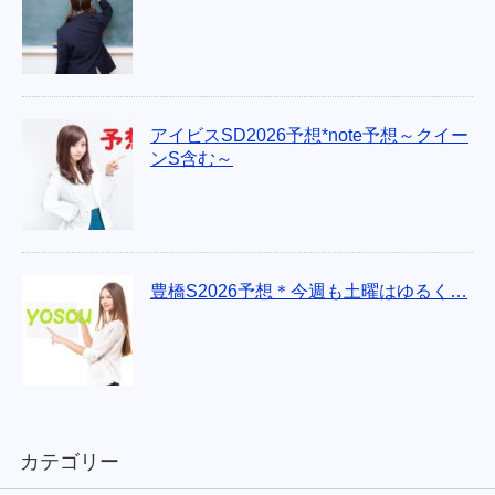
アイビスSD2026予想*note予想～クイー
ンS含む～
豊橋S2026予想＊今週も土曜はゆるく…
カテゴリー