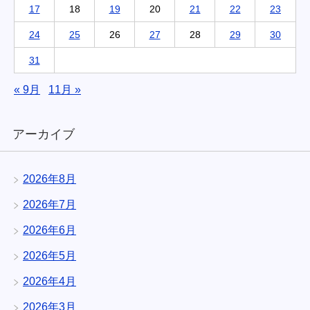
17
18
19
20
21
22
23
24
25
26
27
28
29
30
31
« 9月
11月 »
アーカイブ
2026年8月
2026年7月
2026年6月
2026年5月
2026年4月
2026年3月