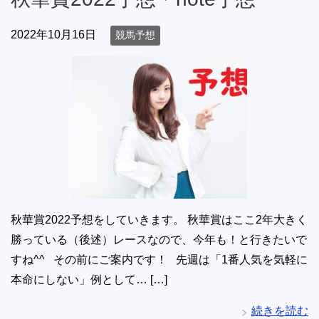
2022年10月16日
競馬予想
秋華賞2022予想をしていきます。 秋華賞はここ2年大きく
勝っている（後述）レースなので、今年も！と行きたいで
すね^^ その前にご案内です！ 先週は「1番人気を気軽に
本命にしない」例として… […]
続きを読む