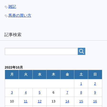
雑記
馬券の買い方
記事検索
2022年10月
月
火
水
木
金
土
日
1
2
3
4
5
6
7
8
9
10
11
12
13
14
15
16