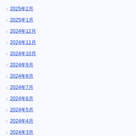
2025年2月
2025年1月
2024年12月
2024年11月
2024年10月
2024年9月
2024年8月
2024年7月
2024年6月
2024年5月
2024年4月
2024年3月