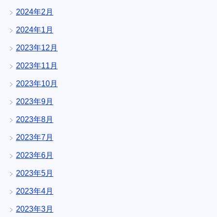
2024年2月
2024年1月
2023年12月
2023年11月
2023年10月
2023年9月
2023年8月
2023年7月
2023年6月
2023年5月
2023年4月
2023年3月