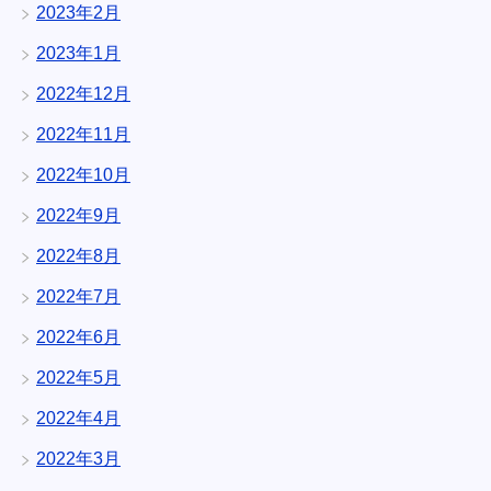
2023年2月
2023年1月
2022年12月
2022年11月
2022年10月
2022年9月
2022年8月
2022年7月
2022年6月
2022年5月
2022年4月
2022年3月