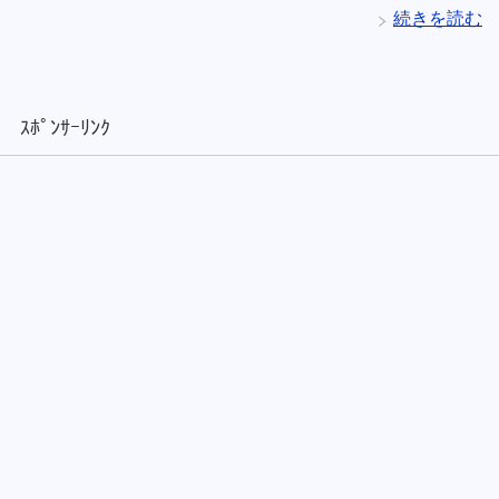
続きを読む
ｽﾎﾟﾝｻｰﾘﾝｸ