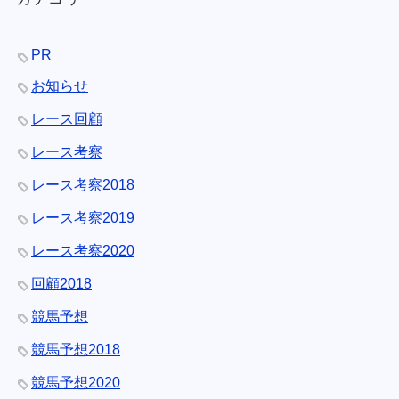
PR
お知らせ
レース回顧
レース考察
レース考察2018
レース考察2019
レース考察2020
回顧2018
競馬予想
競馬予想2018
競馬予想2020