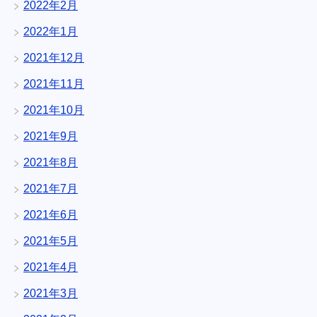
2022年2月
2022年1月
2021年12月
2021年11月
2021年10月
2021年9月
2021年8月
2021年7月
2021年6月
2021年5月
2021年4月
2021年3月