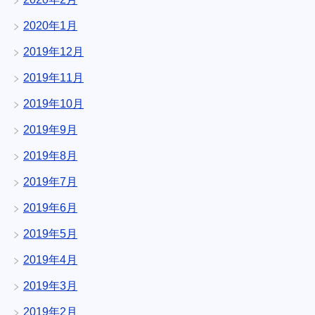
2020年1月
2019年12月
2019年11月
2019年10月
2019年9月
2019年8月
2019年7月
2019年6月
2019年5月
2019年4月
2019年3月
2019年2月