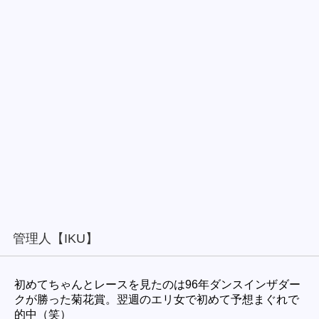
管理人【IKU】
初めてちゃんとレースを見たのは96年ダンスインザダー
クが勝った菊花賞。翌週のエリ女で初めて予想まぐれで
的中（笑）