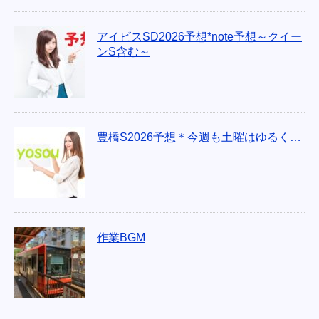
アイビスSD2026予想*note予想～クイー
ンS含む～
豊橋S2026予想＊今週も土曜はゆるく…
作業BGM