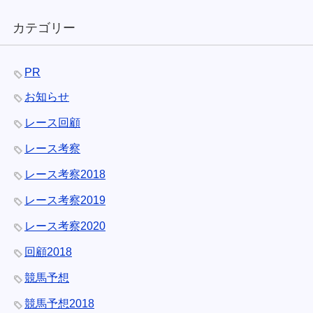
カテゴリー
PR
お知らせ
レース回顧
レース考察
レース考察2018
レース考察2019
レース考察2020
回顧2018
競馬予想
競馬予想2018