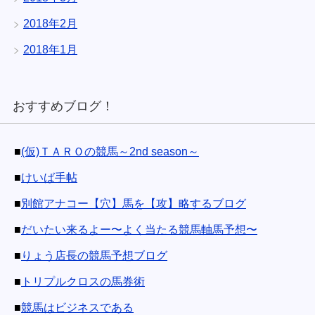
2018年2月
2018年1月
おすすめブログ！
■
(仮)ＴＡＲＯの競馬～2nd season～
■
けいば手帖
■
別館アナコー【穴】馬を【攻】略するブログ
■
だいたい来るよー〜よく当たる競馬軸馬予想〜
■
りょう店長の競馬予想ブログ
■
トリプルクロスの馬券術
■
競馬はビジネスである