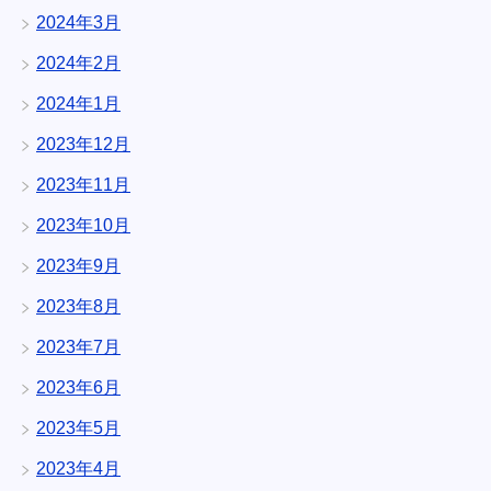
2024年3月
2024年2月
2024年1月
2023年12月
2023年11月
2023年10月
2023年9月
2023年8月
2023年7月
2023年6月
2023年5月
2023年4月