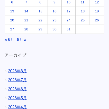
6
7
8
9
10
11
12
13
14
15
16
17
18
19
20
21
22
23
24
25
26
27
28
29
30
31
« 6月
8月 »
アーカイブ
2026年8月
2026年7月
2026年6月
2026年5月
2026年4月