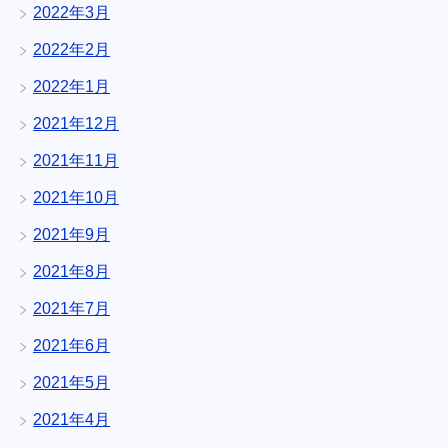
2022年3月
2022年2月
2022年1月
2021年12月
2021年11月
2021年10月
2021年9月
2021年8月
2021年7月
2021年6月
2021年5月
2021年4月