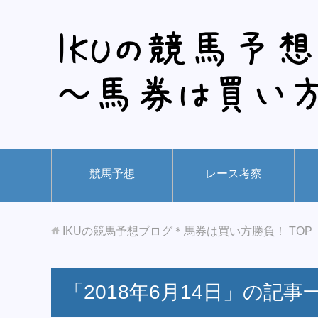
競馬予想
レース考察
IKUの競馬予想ブログ＊馬券は買い方勝負！
TOP
「2018年6月14日」の記事