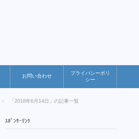
プライバシーポリ
お問い合わせ
シー
「2018年6月14日」の記事一覧
ｽﾎﾟﾝｻｰﾘﾝｸ