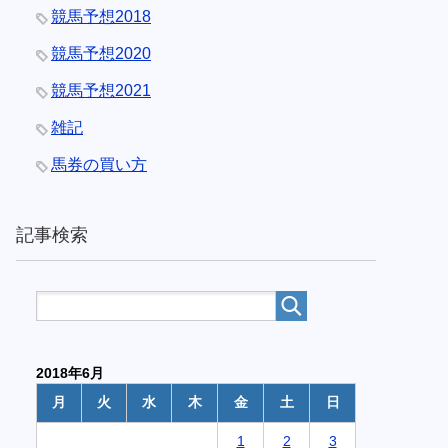
競馬予想2018
競馬予想2020
競馬予想2021
雑記
馬券の買い方
記事検索
2018年6月
月
火
水
木
金
土
日
1
2
3