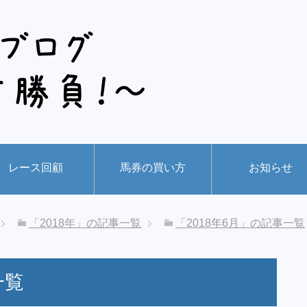
レース回顧
馬券の買い方
お知らせ
「2018年」の記事一覧
「2018年6月」の記事一覧
一覧