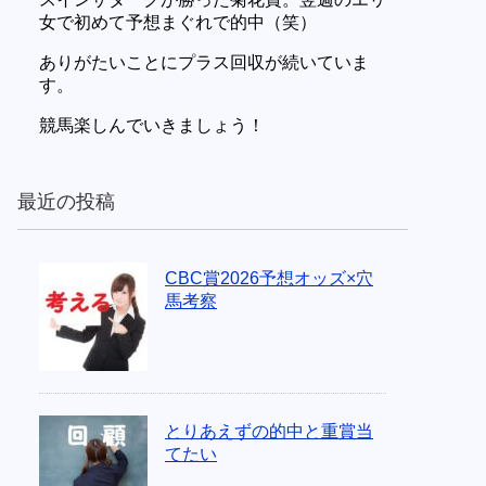
女で初めて予想まぐれで的中（笑）
ありがたいことにプラス回収が続いていま
す。
競馬楽しんでいきましょう！
最近の投稿
CBC賞2026予想オッズ×穴
馬考察
とりあえずの的中と重賞当
てたい