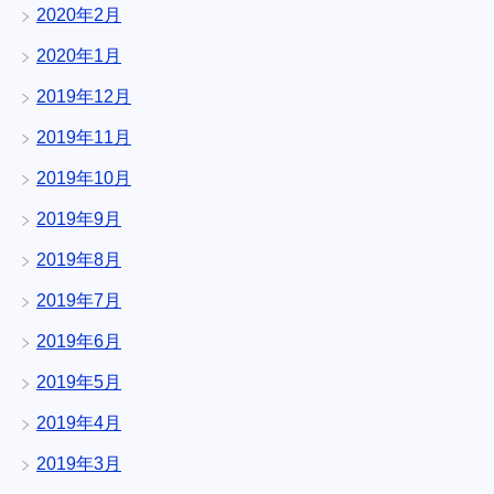
2020年2月
2020年1月
2019年12月
2019年11月
2019年10月
2019年9月
2019年8月
2019年7月
2019年6月
2019年5月
2019年4月
2019年3月