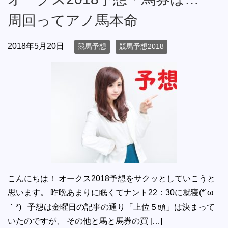
周回ってアノ馬本命
2018年5月20日
競馬予想
競馬予想2018
こんにちは！ オークス2018予想をサクッとしていこうと
思います。 昨晩あまりに眠くてナント22：30に就寝(*´ω
｀*) 予想は金曜日の記事の通り「上位５頭」は決まって
いたのですが、 その他と馬と馬券の買 […]