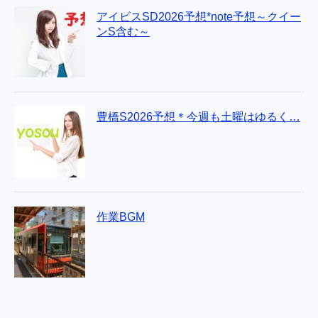
アイビスSD2026予想*note予想～クイー
ンS含む～
豊橋S2026予想＊今週も土曜はゆるく…
作業BGM