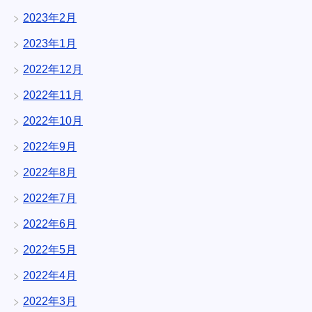
2023年2月
2023年1月
2022年12月
2022年11月
2022年10月
2022年9月
2022年8月
2022年7月
2022年6月
2022年5月
2022年4月
2022年3月