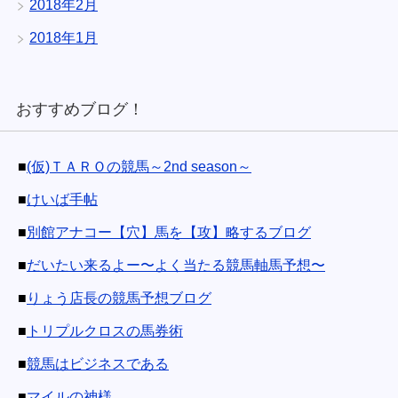
2018年2月
2018年1月
おすすめブログ！
■
(仮)ＴＡＲＯの競馬～2nd season～
■
けいば手帖
■
別館アナコー【穴】馬を【攻】略するブログ
■
だいたい来るよー〜よく当たる競馬軸馬予想〜
■
りょう店長の競馬予想ブログ
■
トリプルクロスの馬券術
■
競馬はビジネスである
■
マイルの神様。