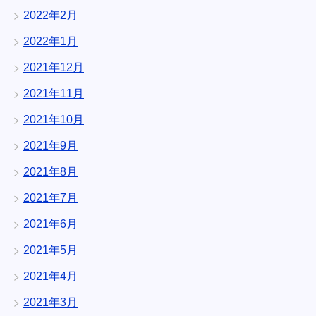
2022年2月
2022年1月
2021年12月
2021年11月
2021年10月
2021年9月
2021年8月
2021年7月
2021年6月
2021年5月
2021年4月
2021年3月