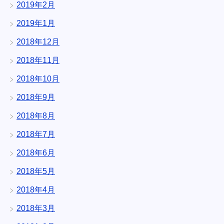
2019年2月
2019年1月
2018年12月
2018年11月
2018年10月
2018年9月
2018年8月
2018年7月
2018年6月
2018年5月
2018年4月
2018年3月