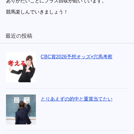
ありがたいことにプラス回収が続いています。
競馬楽しんでいきましょう！
最近の投稿
CBC賞2026予想オッズ×穴馬考察
とりあえずの的中と重賞当てたい