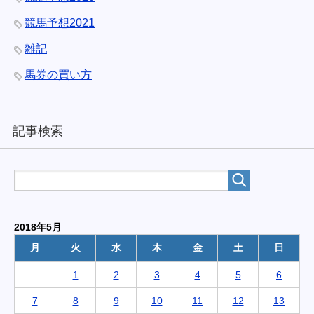
競馬予想2021
雑記
馬券の買い方
記事検索
2018年5月
月
火
水
木
金
土
日
1
2
3
4
5
6
7
8
9
10
11
12
13