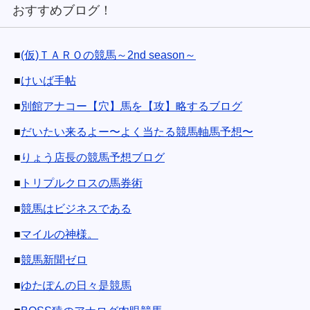
おすすめブログ！
■
(仮)ＴＡＲＯの競馬～2nd season～
■
けいば手帖
■
別館アナコー【穴】馬を【攻】略するブログ
■
だいたい来るよー〜よく当たる競馬軸馬予想〜
■
りょう店長の競馬予想ブログ
■
トリプルクロスの馬券術
■
競馬はビジネスである
■
マイルの神様。
■
競馬新聞ゼロ
■
ゆたぽんの日々是競馬