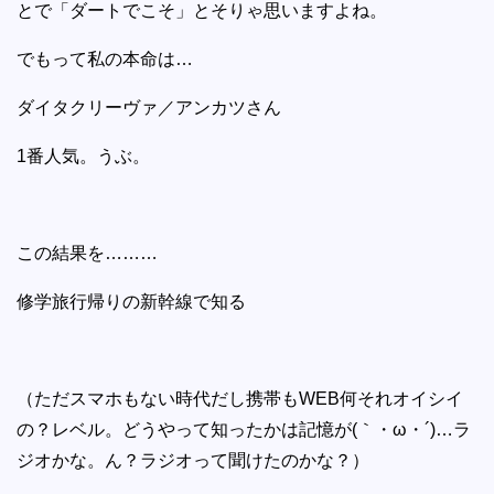
とで「ダートでこそ」とそりゃ思いますよね。
でもって私の本命は…
ダイタクリーヴァ／アンカツさん
1番人気。うぶ。
この結果を………
修学旅行帰りの新幹線で知る
（ただスマホもない時代だし携帯もWEB何それオイシイ
の？レベル。どうやって知ったかは記憶が(｀・ω・´)…ラ
ジオかな。ん？ラジオって聞けたのかな？）