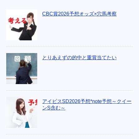
CBC賞2026予想オッズ×穴馬考察
とりあえずの的中と重賞当てたい
アイビスSD2026予想*note予想～クイー
ンS含む～