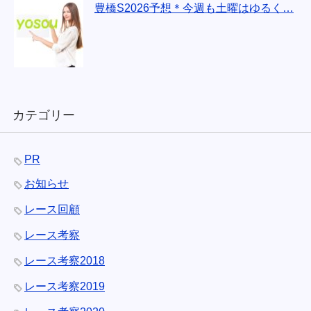
豊橋S2026予想＊今週も土曜はゆるく…
カテゴリー
PR
お知らせ
レース回顧
レース考察
レース考察2018
レース考察2019