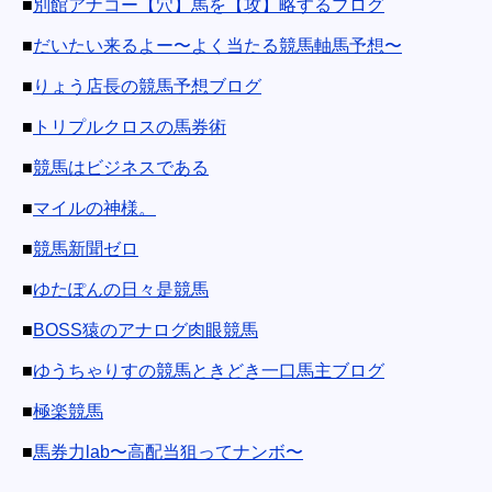
■
別館アナコー【穴】馬を【攻】略するブログ
■
だいたい来るよー〜よく当たる競馬軸馬予想〜
■
りょう店長の競馬予想ブログ
■
トリプルクロスの馬券術
■
競馬はビジネスである
■
マイルの神様。
■
競馬新聞ゼロ
■
ゆたぽんの日々是競馬
■
BOSS猿のアナログ肉眼競馬
■
ゆうちゃりすの競馬ときどき一口馬主ブログ
■
極楽競馬
■
馬券力lab〜高配当狙ってナンボ〜