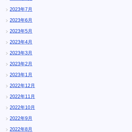
2023年7月
2023年6月
2023年5月
2023年4月
2023年3月
2023年2月
2023年1月
2022年12月
2022年11月
2022年10月
2022年9月
2022年8月