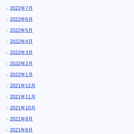
2022年7月
2022年6月
2022年5月
2022年4月
2022年3月
2022年2月
2022年1月
2021年12月
2021年11月
2021年10月
2021年9月
2021年8月