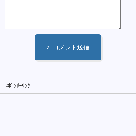
コメント送信
ｽﾎﾟﾝｻｰﾘﾝｸ