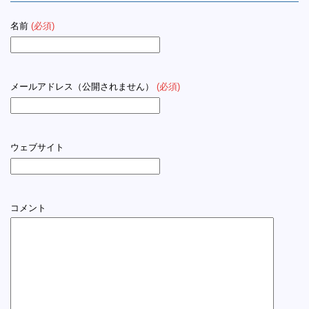
名前
(必須)
メールアドレス（公開されません）
(必須)
ウェブサイト
コメント