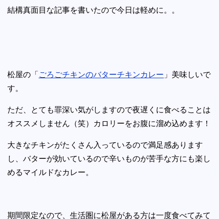
結構真面目な記事を書いたので今日は軽めに。。
松屋の「
ごろごチキンのバターチキンカレー
」美味しいで
す。
ただ、とても罪深い気がしますので夜遅くに食べることは
オススメしません（笑）カロリーをお腹に溜め込めます！
大きなチキンがたくさん入っているので満足感あります
し、バターが効いているので辛いものが苦手な方にも楽し
めるマイルドなカレー。
期間限定なので、生活圏に松屋がある方は一度食べてみて