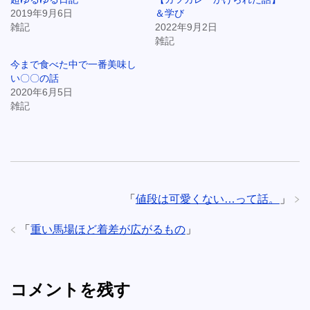
2019年9月6日
＆学び
雑記
2022年9月2日
雑記
今まで食べた中で一番美味し
い〇〇の話
2020年6月5日
雑記
「
値段は可愛くない…って話。
」
「
重い馬場ほど着差が広がるもの
」
コメントを残す