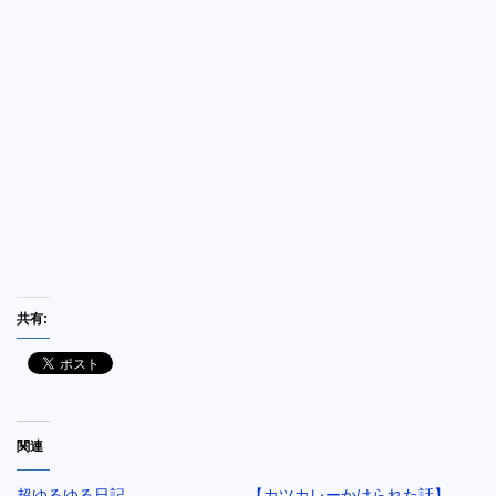
共有:
関連
超ゆるゆる日記
【カツカレーかけられた話】