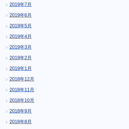
2019年7月
2019年6月
2019年5月
2019年4月
2019年3月
2019年2月
2019年1月
2018年12月
2018年11月
2018年10月
2018年9月
2018年8月