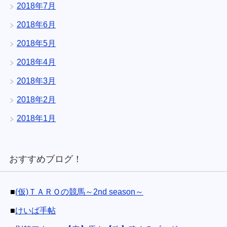
2018年7月
2018年6月
2018年5月
2018年4月
2018年3月
2018年2月
2018年1月
おすすめブログ！
■
(仮)ＴＡＲＯの競馬～2nd season～
■
けいば手帖