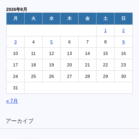
2026年8月
月
火
水
木
金
土
日
1
2
3
4
5
6
7
8
9
10
11
12
13
14
15
16
17
18
19
20
21
22
23
24
25
26
27
28
29
30
31
« 7月
アーカイブ