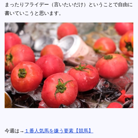
まったりフライデー（言いたいだけ）ということで自由に
書いていこうと思います。
今週は→
１番人気馬を嫌う要素【競馬】