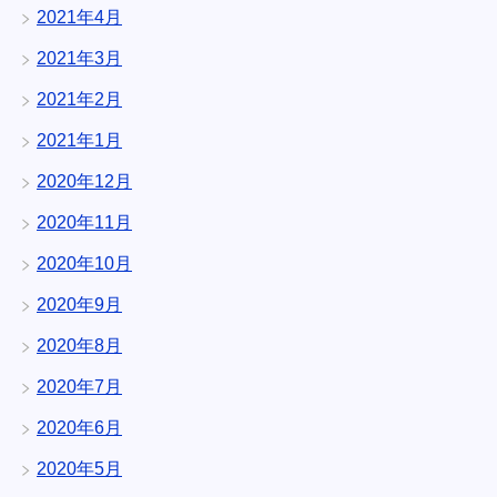
2021年4月
2021年3月
2021年2月
2021年1月
2020年12月
2020年11月
2020年10月
2020年9月
2020年8月
2020年7月
2020年6月
2020年5月