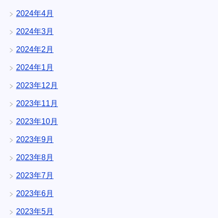
2024年4月
2024年3月
2024年2月
2024年1月
2023年12月
2023年11月
2023年10月
2023年9月
2023年8月
2023年7月
2023年6月
2023年5月