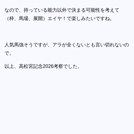
なので、持っている能力以外で決まる可能性を考えて
（枠、馬場、展開）エイヤ！で楽しみたいですね。
人気馬強そうですが、アラが全くないとも言い切れないの
で。
以上、高松宮記念2026考察でした。