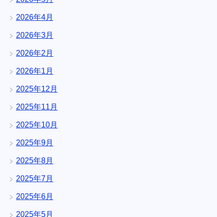
2026年4月
2026年3月
2026年2月
2026年1月
2025年12月
2025年11月
2025年10月
2025年9月
2025年8月
2025年7月
2025年6月
2025年5月