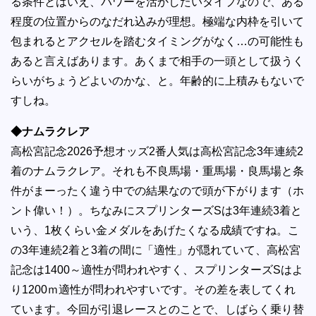
る条件とはいえ、パワーを活かしたいタイプなので、ある
程度の位置からのなだれ込みが理想。極端な内枠を引いて
包まれるとアクセルを踏むタイミングがなく…の可能性も
あると言えばあります。あくまで相手の一頭として扱うく
らいがちょうどよいのかな、と。年齢的に上積みもないで
すしね。
◆ナムラクレア
高松宮記念2026予想オッズ2番人気は高松宮記念3年連続2
着のナムラクレア。それも不良馬場・重馬場・良馬場と条
件がまーったく違う中での結果なので頭が下がります（ホ
ント偉い！）。ちなみにスプリンターズSは3年連続3着と
いう、1枚くらい金メダルをあげたくなる成績ですね。こ
の3年連続2着と3着の間に「適性」が隠れていて、高松宮
記念は1400～適性が問われやすく、スプリンターズSはよ
り1200ｍ適性が問われやすいです。その差を表してくれ
ています。今回が引退レースとのことで、しばらく乗り替