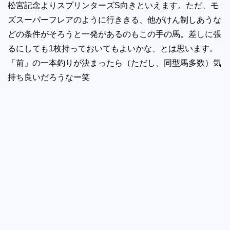
松宮記念よりスプリンターズS向きといえます。ただ、モ
ズスーパーフレアのように行ききる、他がけん制しあうな
どの条件がそろうと一発があるのもこの手の馬。差しに張
るにしても1枚持っておいてもよいかな、とは思います。
「前」の一本釣りが決まったら（ただし、同型馬多数）気
持ち良いだろうなー笑