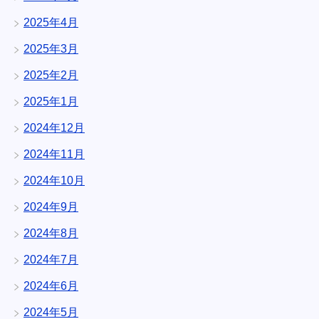
2025年4月
2025年3月
2025年2月
2025年1月
2024年12月
2024年11月
2024年10月
2024年9月
2024年8月
2024年7月
2024年6月
2024年5月