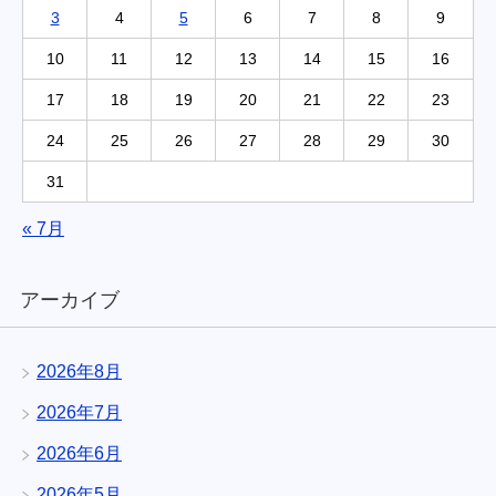
3
4
5
6
7
8
9
10
11
12
13
14
15
16
17
18
19
20
21
22
23
24
25
26
27
28
29
30
31
« 7月
アーカイブ
2026年8月
2026年7月
2026年6月
2026年5月