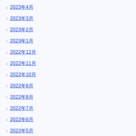
2023年4月
2023年3月
2023年2月
2023年1月
2022年12月
2022年11月
2022年10月
2022年9月
2022年8月
2022年7月
2022年6月
2022年5月