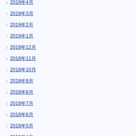
2019年4月
2019年3月
2019年2月
2019年1月
2018年12月
2018年11月
2018年10月
2018年9月
2018年8月
2018年7月
2018年6月
2018年5月