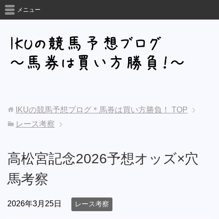
メニュー
IKUの競馬予想ブログ＊馬券は買い方勝負！
TOP
レース考察
高松宮記念2026予想オッズ×穴
馬考察
2026年3月25日
レース考察