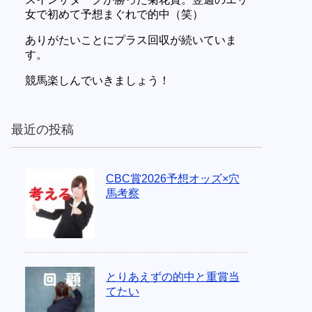
女で初めて予想まぐれで的中（笑）
ありがたいことにプラス回収が続いていま
す。
競馬楽しんでいきましょう！
最近の投稿
CBC賞2026予想オッズ×穴
馬考察
とりあえずの的中と重賞当
てたい