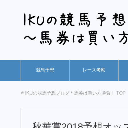
競馬予想
レース考察
IKUの競馬予想ブログ＊馬券は買い方勝負！
TOP
秋華賞2018予想オ