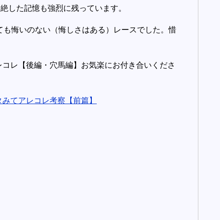
悶絶した記憶も強烈に残っています。
れても悔いのない（悔しさはある）レースでした。惜
アレコレ【後編・穴馬編】お気楽にお付き合いくださ
ータみてアレコレ考察【前篇】