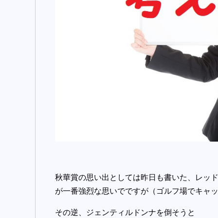
秋華賞の思い出としては昨日も書いた、レッ
が一番強烈な思いでですが（ゴルフ場でキャ
その逆、ジェンティルドンナを倒そうと