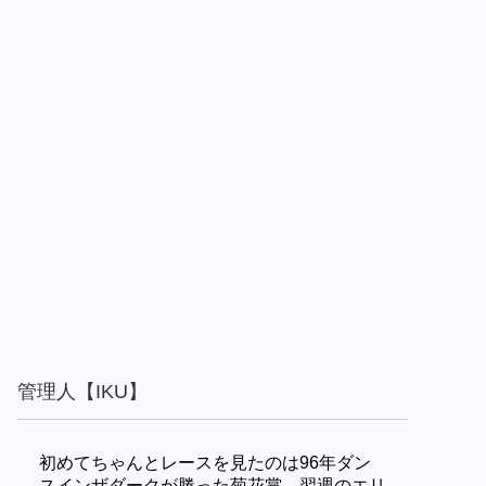
管理人【IKU】
初めてちゃんとレースを見たのは96年ダン
スインザダークが勝った菊花賞。翌週のエリ