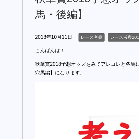
馬・後編】
2018年10月11日
レース考察
レース考察201
こんばんは！
秋華賞2018予想オッズをみてアレコレと各
穴馬編】になります。