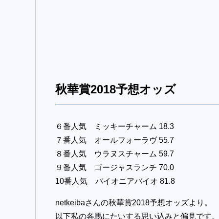
秋華賞2018予想オッズ
６番人気 ミッキーチャーム 18.3
７番人気 オールフォーラヴ 55.7
８番人気 ウラヌスチャーム 59.7
９番人気 ゴージャスランチ 70.0
10番人気 パイオニアバイオ 81.8
netkeibaさんの秋華賞2018予想オッズより。
以下私の各馬にたいする思い込みと偏見です