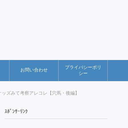
プライバシーポリ
お問い合わせ
シー
想オッズみて考察アレコレ【穴馬・後編】
ｽﾎﾟﾝｻｰﾘﾝｸ