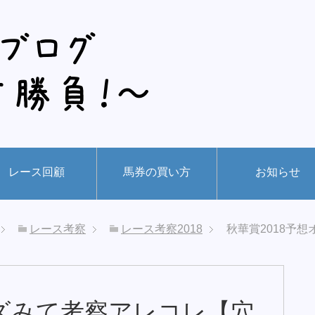
レース回顧
馬券の買い方
お知らせ
レース考察
レース考察2018
秋華賞2018予
ッズみて考察アレコレ【穴