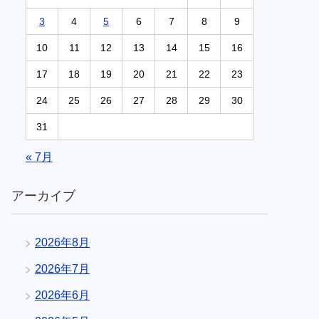
3
4
5
6
7
8
9
10
11
12
13
14
15
16
17
18
19
20
21
22
23
24
25
26
27
28
29
30
31
« 7月
アーカイブ
2026年8月
2026年7月
2026年6月