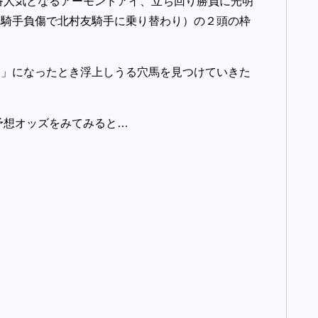
１番人気となるアーモンドアイ、立ち回り勝負に光明
橋騎手負傷で北村友騎手に乗り替わり）の２頭の枠
ス」になったとき浮上しうる穴馬を見つけていきた
予想オッズをみてみると…