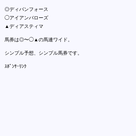
◎ディバンフォース
◯アイアンバローズ
▲ディアスティマ
馬券は◎〜◯▲の馬連ワイド。
シンプル予想、シンプル馬券です。
ｽﾎﾟﾝｻｰﾘﾝｸ