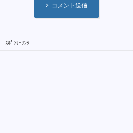
コメント送信
ｽﾎﾟﾝｻｰﾘﾝｸ