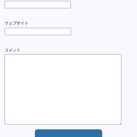
ウェブサイト
コメント