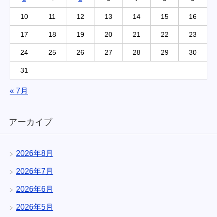
10
11
12
13
14
15
16
17
18
19
20
21
22
23
24
25
26
27
28
29
30
31
« 7月
アーカイブ
2026年8月
2026年7月
2026年6月
2026年5月