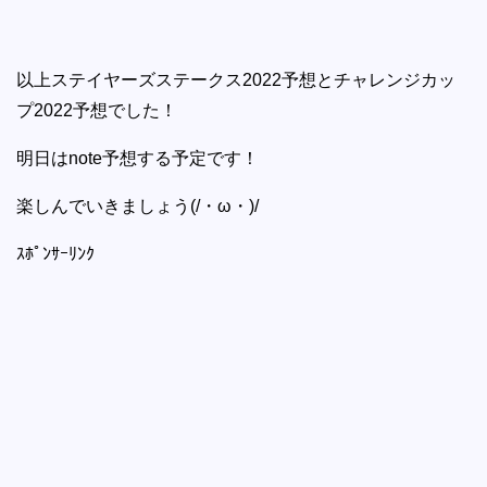
以上ステイヤーズステークス2022予想とチャレンジカッ
プ2022予想でした！
明日はnote予想する予定です！
楽しんでいきましょう(/・ω・)/
ｽﾎﾟﾝｻｰﾘﾝｸ