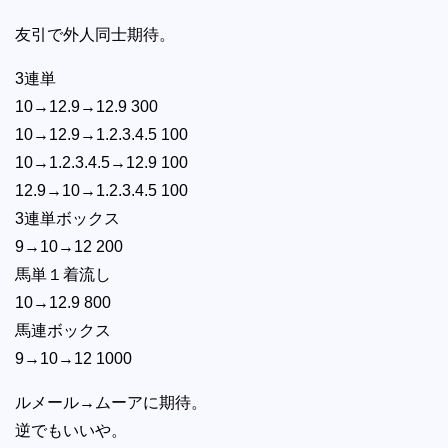
友引で外人同士期待。
3連単
10→12.9→12.9 300
10→12.9→1.2.3.4.5 100
10→1.2.3.4.5→12.9 100
12.9→10→1.2.3.4.5 100
3連単ボックス
9→10→12 200
馬単１着流し
10→12.9 800
馬連ボックス
9→10→12 1000
ルメール→ムーアに期待。
逆でもいいや。