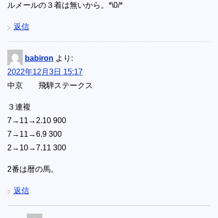
ルメールの３着は無いから。*⁠\⁠0⁠/⁠*
返信
babiron
より:
2022年12月3日 15:17
中京 飛騨ステークス
３連複
7→11→2.10 900
7→11→6.9 300
2→10→7.11 300
2番は暦の馬。
返信