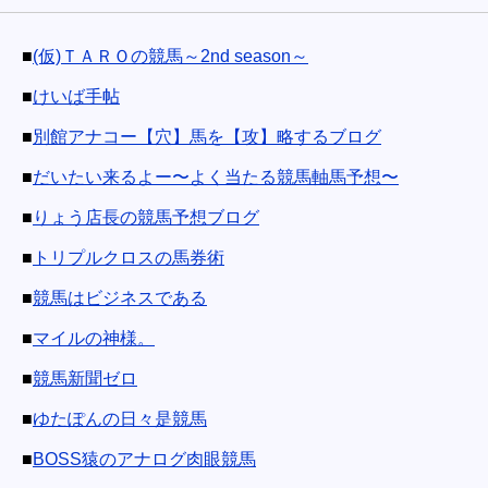
■
(仮)ＴＡＲＯの競馬～2nd season～
■
けいば手帖
■
別館アナコー【穴】馬を【攻】略するブログ
■
だいたい来るよー〜よく当たる競馬軸馬予想〜
■
りょう店長の競馬予想ブログ
■
トリプルクロスの馬券術
■
競馬はビジネスである
■
マイルの神様。
■
競馬新聞ゼロ
■
ゆたぽんの日々是競馬
■
BOSS猿のアナログ肉眼競馬