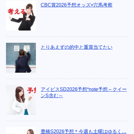
CBC賞2026予想オッズ×穴馬考察
とりあえずの的中と重賞当てたい
アイビスSD2026予想*note予想～クイー
ンS含む～
豊橋S2026予想＊今週も土曜はゆるく…