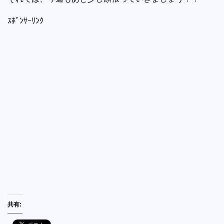
ｽﾎﾟﾝｻｰﾘﾝｸ
共有: