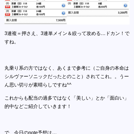
3連複＝押さえ、3連単メイン＆絞って攻める…ドカン！で
すね。
丸乗り系の方ではなく、あくまで参考に（ご自身の本命は
シルヴァーソニックだったとのこと）されてこれ。。うー
ん思い切りが素晴らしですね^^
これからも配当の過多ではなく「美しい」とか「面白い」
的中などご紹介していきます！
で、今日のnote予想は…