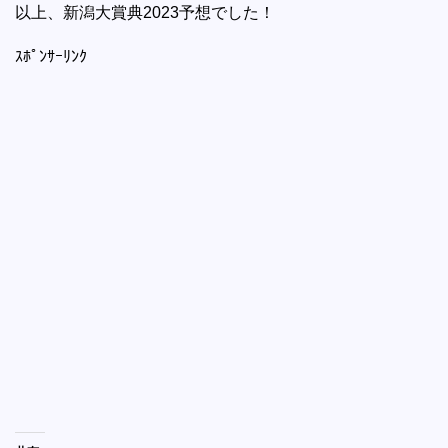
以上、新潟大賞典2023予想でした！
ｽﾎﾟﾝｻｰﾘﾝｸ