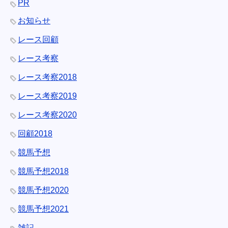
PR
お知らせ
レース回顧
レース考察
レース考察2018
レース考察2019
レース考察2020
回顧2018
競馬予想
競馬予想2018
競馬予想2020
競馬予想2021
雑記