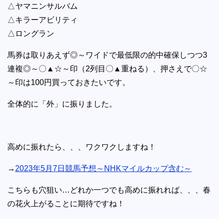
△ヤマニンサルバム
△キラーアビリティ
△ロングラン
馬券は取りあえず◎～ワイドで最低限の的中確保しつつ3
連複◎～〇▲☆～印（2列目〇▲重ねる）、押さえで〇☆
～印は100円買っておきたいです。
全体的に「外」に振りました。
高めに振れたら、、、ワクワクしますね！
→
2023年5月7日競馬予想～NHKマイルカップ含む～
こちらも穴狙い…どれか一つでも高めに振れれば、、、春
の花火上がることに期待ですね！