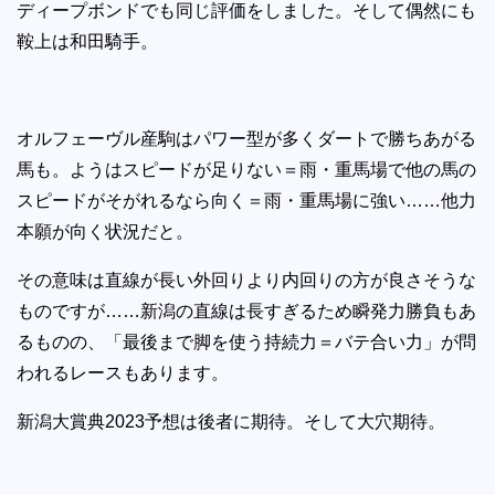
ディープボンドでも同じ評価をしました。そして偶然にも
鞍上は和田騎手。
オルフェーヴル産駒はパワー型が多くダートで勝ちあがる
馬も。ようはスピードが足りない＝雨・重馬場で他の馬の
スピードがそがれるなら向く＝雨・重馬場に強い……他力
本願が向く状況だと。
その意味は直線が長い外回りより内回りの方が良さそうな
ものですが……新潟の直線は長すぎるため瞬発力勝負もあ
るものの、「最後まで脚を使う持続力＝バテ合い力」が問
われるレースもあります。
新潟大賞典2023予想は後者に期待。そして大穴期待。