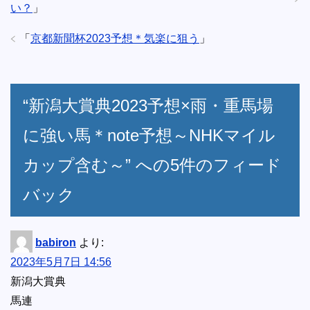
い？
」
「
京都新聞杯2023予想＊気楽に狙う
」
“新潟大賞典2023予想×雨・重馬場
に強い馬＊note予想～NHKマイル
カップ含む～” への5件のフィード
バック
babiron
より:
2023年5月7日 14:56
新潟大賞典
馬連