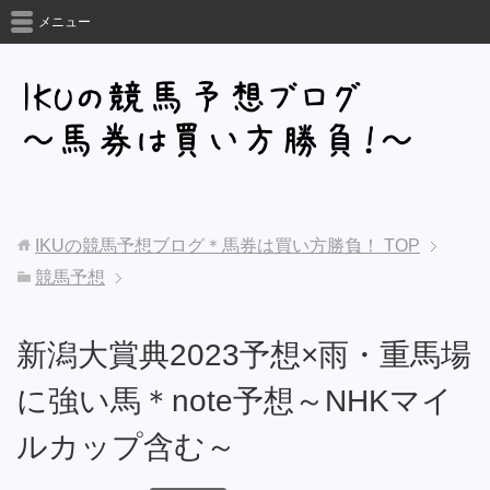
メニュー
IKUの競馬予想ブログ＊馬券は買い方勝負！
TOP
競馬予想
新潟大賞典2023予想×雨・重馬場
に強い馬＊note予想～NHKマイ
ルカップ含む～