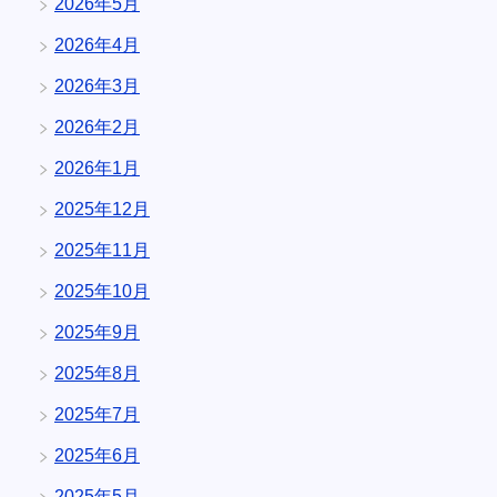
2026年5月
2026年4月
2026年3月
2026年2月
2026年1月
2025年12月
2025年11月
2025年10月
2025年9月
2025年8月
2025年7月
2025年6月
2025年5月