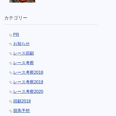
カテゴリー
PR
お知らせ
レース回顧
レース考察
レース考察2018
レース考察2019
レース考察2020
回顧2018
競馬予想