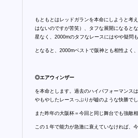
もともとはレッドガランを本命にしようと考
はないのですが苦笑）、タフな展開になるとな
星なく、2000mのタフなレースにはやや疑問
となると、2000mベストで阪神とも相性よく
◎エアウィンザー
を本命とします。過去のハイパフォーマンスは
やもやしたレースっぷりが嘘のような快勝で
また昨年の大阪杯＝今回と同じ舞台でも強敵
この１年で能力が急激に衰えていなければ、