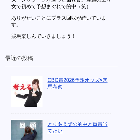
女で初めて予想まぐれで的中（笑）
ありがたいことにプラス回収が続いていま
す。
競馬楽しんでいきましょう！
最近の投稿
CBC賞2026予想オッズ×穴
馬考察
とりあえずの的中と重賞当
てたい