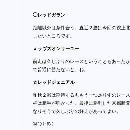
◯レッドガラン
距離以外は条件合う。直近２勝は今回の鞍上
したいところです。
▲ラヴズオンリーユー
前走は久しぶりのレースということもあった
で普通に勝たないと、ね。
☆レッドジェニアル
昨秋２戦は期待するももう一つ足りずのレー
杯は相手が強かった。最後に勝利した京都新
なりそうで久しぶりの好走があってよい。
ｽﾎﾟﾝｻｰﾘﾝｸ