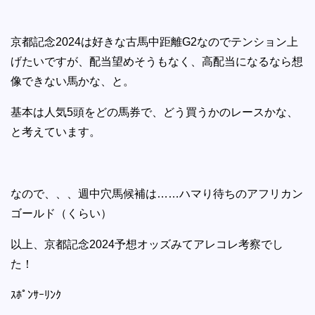
京都記念2024は好きな古馬中距離G2なのでテンション上
げたいですが、配当望めそうもなく、高配当になるなら想
像できない馬かな、と。
基本は人気5頭をどの馬券で、どう買うかのレースかな、
と考えています。
なので、、、週中穴馬候補は……ハマり待ちのアフリカン
ゴールド（くらい）
以上、京都記念2024予想オッズみてアレコレ考察でし
た！
ｽﾎﾟﾝｻｰﾘﾝｸ