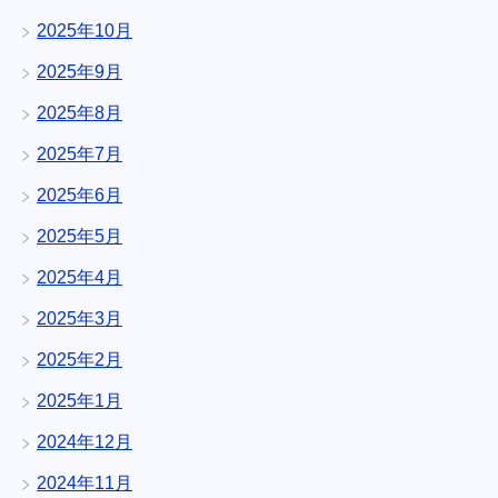
2025年10月
2025年9月
2025年8月
2025年7月
2025年6月
2025年5月
2025年4月
2025年3月
2025年2月
2025年1月
2024年12月
2024年11月