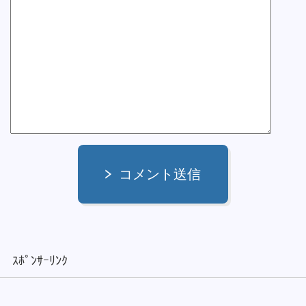
コメント送信
ｽﾎﾟﾝｻｰﾘﾝｸ