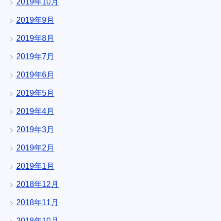
2019年10月
2019年9月
2019年8月
2019年7月
2019年6月
2019年5月
2019年4月
2019年3月
2019年2月
2019年1月
2018年12月
2018年11月
2018年10月