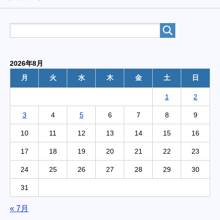
2026年8月
月
火
水
木
金
土
日
1
2
3
4
5
6
7
8
9
10
11
12
13
14
15
16
17
18
19
20
21
22
23
24
25
26
27
28
29
30
31
« 7月