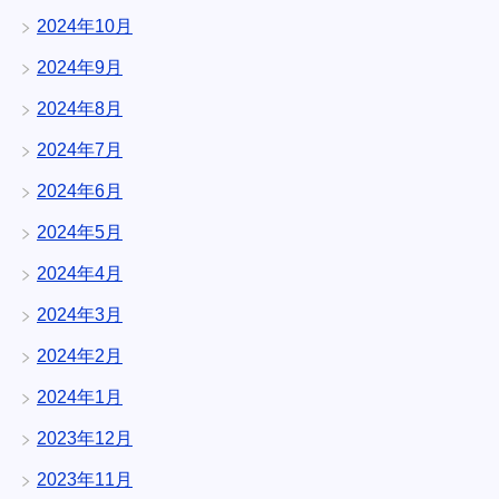
2024年10月
2024年9月
2024年8月
2024年7月
2024年6月
2024年5月
2024年4月
2024年3月
2024年2月
2024年1月
2023年12月
2023年11月