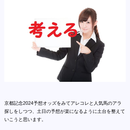
京都記念2024予想オッズをみてアレコレと人気馬のアラ
探しをしつつ、土日の予想が楽になるように土台を整えて
いこうと思います。