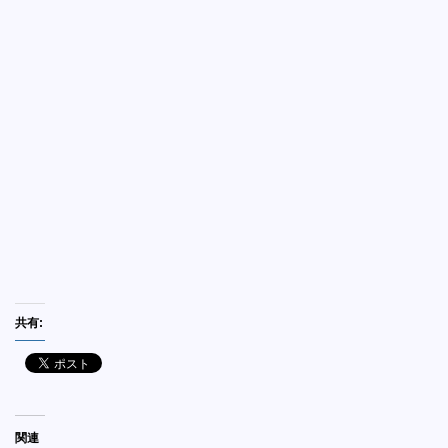
共有:
関連