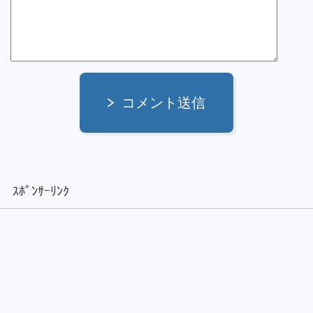
コメント送信
ｽﾎﾟﾝｻｰﾘﾝｸ