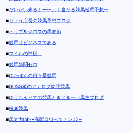
■
だいたい来るよー〜よく当たる競馬軸馬予想〜
■
りょう店長の競馬予想ブログ
■
トリプルクロスの馬券術
■
競馬はビジネスである
■
マイルの神様。
■
競馬新聞ゼロ
■
ゆたぽんの日々是競馬
■
BOSS猿のアナログ肉眼競馬
■
ゆうちゃりすの競馬ときどき一口馬主ブログ
■
極楽競馬
■
馬券力lab〜高配当狙ってナンボ〜