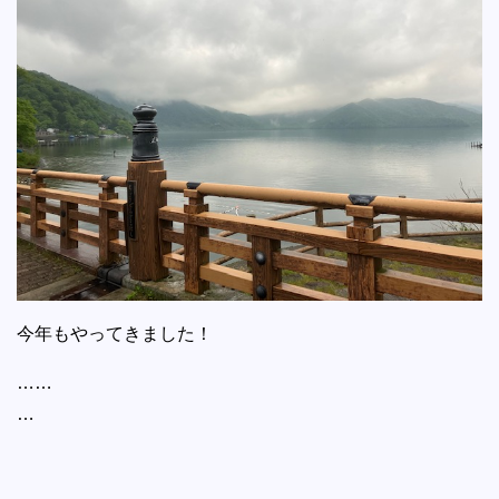
今年もやってきました！
……
…