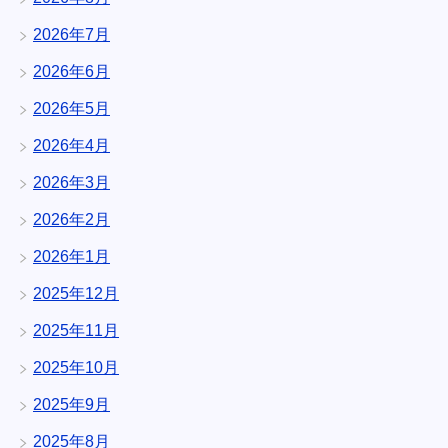
2026年7月
2026年6月
2026年5月
2026年4月
2026年3月
2026年2月
2026年1月
2025年12月
2025年11月
2025年10月
2025年9月
2025年8月