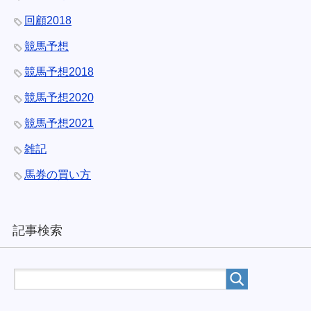
回顧2018
競馬予想
競馬予想2018
競馬予想2020
競馬予想2021
雑記
馬券の買い方
記事検索