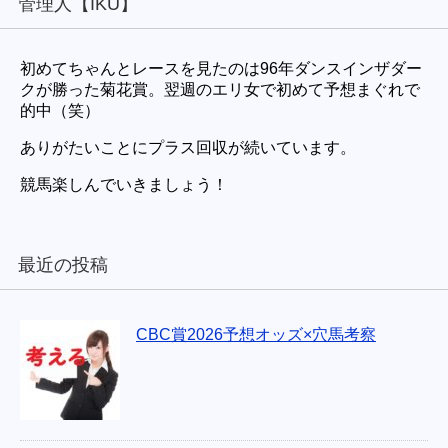
管理人【IKU】
初めてちゃんとレースを見たのは96年ダンスインザダー
クが勝った菊花賞。翌週のエリ女で初めて予想まぐれで
的中（笑）
ありがたいことにプラス回収が続いています。
競馬楽しんでいきましょう！
最近の投稿
CBC賞2026予想オッズ×穴馬考察