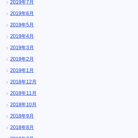
2019年7月
2019年6月
2019年5月
2019年4月
2019年3月
2019年2月
2019年1月
2018年12月
2018年11月
2018年10月
2018年9月
2018年8月