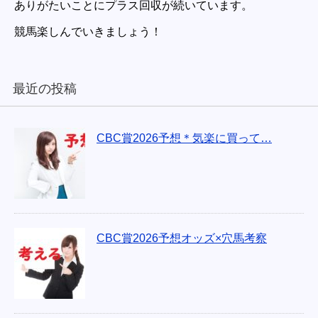
ありがたいことにプラス回収が続いています。
競馬楽しんでいきましょう！
最近の投稿
CBC賞2026予想＊気楽に買って…
CBC賞2026予想オッズ×穴馬考察