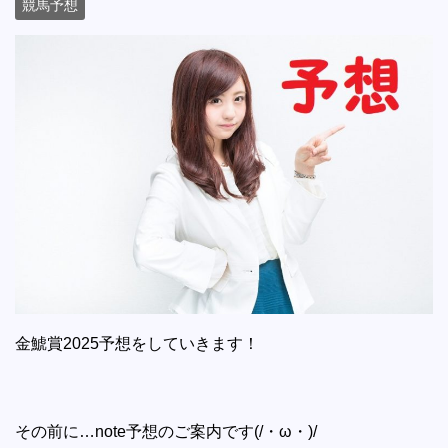
競馬予想
金鯱賞2025予想をしていきます！
その前に…note予想のご案内です(/・ω・)/