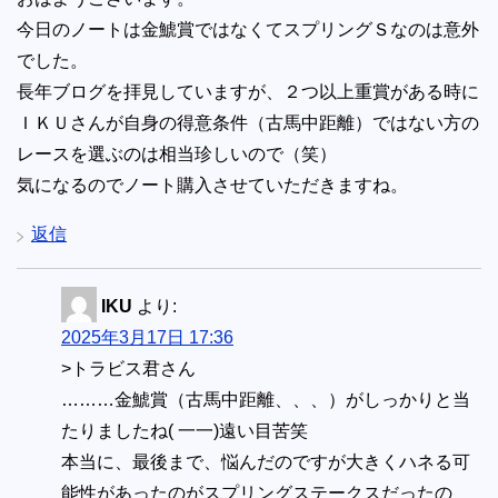
今日のノートは金鯱賞ではなくてスプリングＳなのは意外
でした。
長年ブログを拝見していますが、２つ以上重賞がある時に
ＩＫＵさんが自身の得意条件（古馬中距離）ではない方の
レースを選ぶのは相当珍しいので（笑）
気になるのでノート購入させていただきますね。
返信
IKU
より:
2025年3月17日 17:36
>トラビス君さん
………金鯱賞（古馬中距離、、、）がしっかりと当
たりましたね( 一一)遠い目苦笑
本当に、最後まで、悩んだのですが大きくハネる可
能性があったのがスプリングステークスだったの