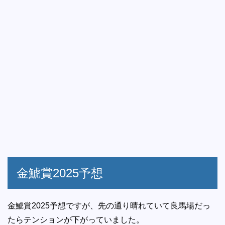
金鯱賞2025予想
金鯱賞2025予想ですが、先の通り晴れていて良馬場だっ
たらテンションが下がっていました。