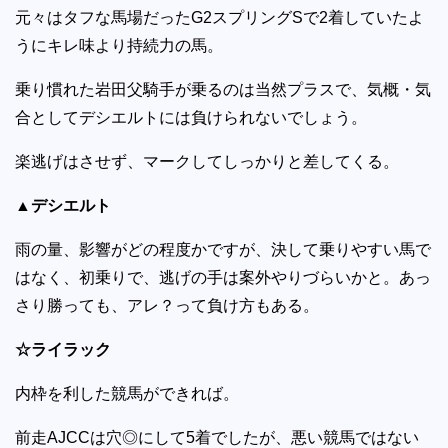
元々はタフな馬場だったG2スプリングSで2着していたよ
うにキレ味より持続力の馬。
乗り慣れた岩田父騎手が乗るのは当然プラスで、気概・気
合としてデシエルトには負けられないでしょう。
楽逃げはさせず、マークしてしっかりと差してくる。
▲デシエルト
雨の量、影響がどの程度かですが、決して乗りやすい馬で
はなく、初乗りで、逃げの手は案外やりづらいかと。あっ
さり勝っても、アレ？って負け方もある。
☆ライラック
内枠を利した競馬ができれば。
前走AJCCは穴◎にして5着でしたが、悪い競馬ではない