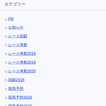
カテゴリー
PR
お知らせ
レース回顧
レース考察
レース考察2018
レース考察2019
レース考察2020
回顧2018
競馬予想
競馬予想2018