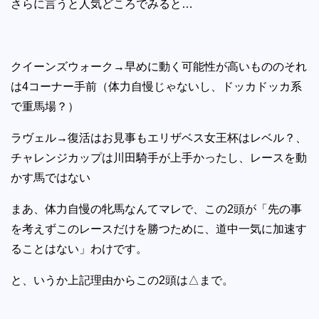
さらに言うと人気どころでみると…
クイーンズウォーク→早めに動く可能性が高いもののそれ
は4コーナー手前（体力自慢じゃないし、ドッカドッカ系
で重馬場？）
ラヴェル→復活はお見事もエリザベス女王杯はレベル？、
チャレンジカップは川田騎手が上手かったし、レースを動
かす馬ではない
まあ、体力自慢の牝馬なんてマレで、この2頭が「先の事
を考えずこのレースだけを勝つために、道中一気に加速す
ることはない」わけです。
と、いうか上記理由からこの2頭は△まで。