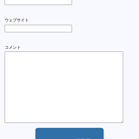
ウェブサイト
コメント