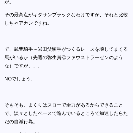
が。
その最高点がキタサンブラックなわけですが、それと比較
しちゃアカンですね。
で、武豊騎手～岩田父騎手がつくるレースを壊してまくる
馬がいるか（先週の弥生賞◎ファウストラーゼンのよう
な）ですが、、、
NOでしょう。
そもそも、まくりはスローで余力があるからできること
で、淡々としたペースで進んでいるところで加速したらた
だの自滅行為。