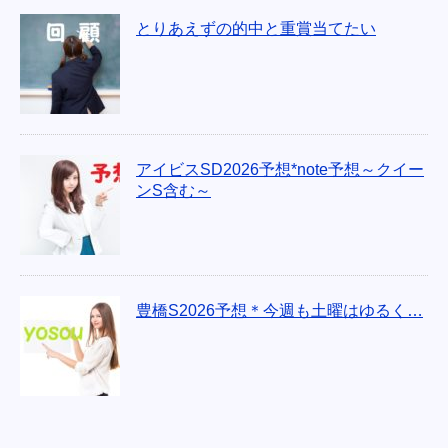
とりあえずの的中と重賞当てたい
アイビスSD2026予想*note予想～クイー
ンS含む～
豊橋S2026予想＊今週も土曜はゆるく…