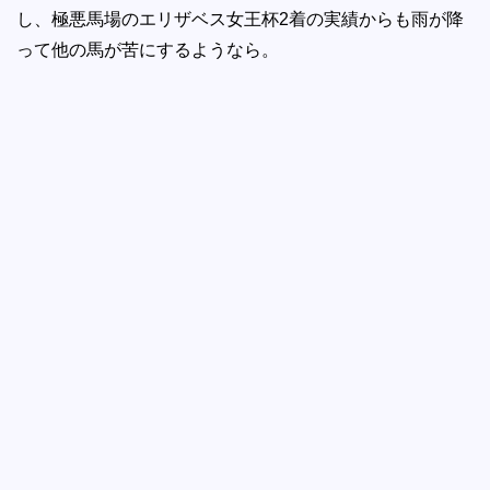
し、極悪馬場のエリザベス女王杯2着の実績からも雨が降
って他の馬が苦にするようなら。