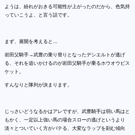
ようは、紛れがおきる可能性が上がったのだから、色気持
っていこうよ、と言う話です。
まず、展開を考えると…
岩田父騎手→武豊の乗り替りとなったデシエルトが逃げ
る、それを追いかけるのが岩田父騎手が乗るホウオウビス
ケット。
すんなりと隊列が決まります。
じっさいどうなるかはアレですが、武豊騎手は弱い馬はと
もかく、一定以上強い馬の場合スローの逃げというより
淡々とついていく方がバテる、大変なラップを刻む傾向