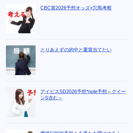
CBC賞2026予想オッズ×穴馬考察
とりあえずの的中と重賞当てたい
アイビスSD2026予想*note予想～クイー
ンS含む～