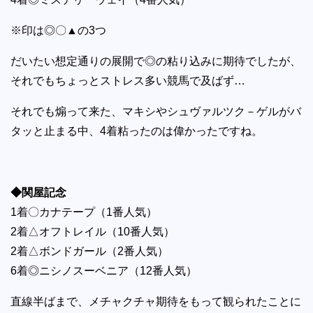
※印は◎〇▲の3つ
だいたい想定通りの展開で◎の粘り込みに期待でしたが、
それでもちょっとストレス多い競馬で及ばず…
それでも煽って来た、マキシやシュヴァルツク－ゲルがバ
タッと止まる中、4着粘ったのは偉かったですね。
◆関屋記念
1着〇カナテープ（1番人気）
2着△オフトレイル（10番人気）
2着△ボンドガール（2番人気）
6着◎ニシノスーベニア（12番人気）
直線半ばまで、メチャクチャ期待をもって観られたことに