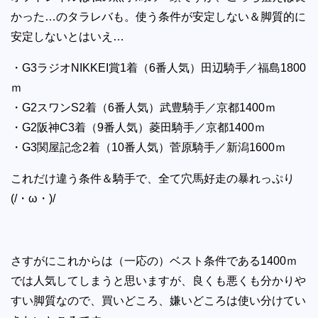
かった…のタラレバも。使う条件が安定しない＆脚質的に
安定しないとはいえ…
・G3ラジオNIKKEI賞1着（6番人気）田辺騎手／福島1800
ｍ
・G2スワンS2着（6番人気）武豊騎手／京都1400ｍ
・G2阪神C3着（9番人気）菱田騎手／京都1400ｍ
・G3関屋記念2着（10番人気）菅原騎手／新潟1600ｍ
これだけ違う条件＆騎手で、全て穴馬好走の暴れっぷり
(/・ω・)/
さすがにこれからは（一応の）ベスト条件である1400ｍ
では人気してしまうと思いますが、良くも悪くも分かりや
すい脚質なので、買いどころ、嫌いどころは使い分けてい