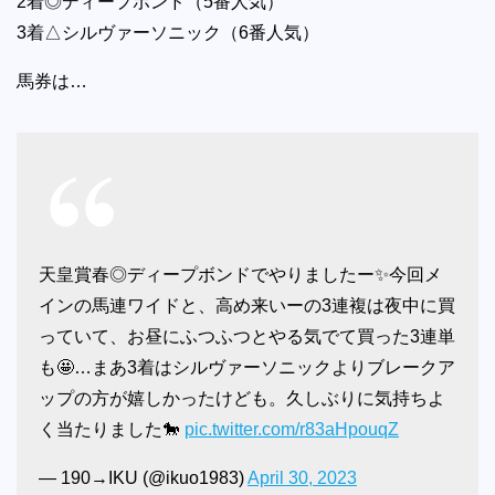
2着◎ディープボンド（5番人気）
3着△シルヴァーソニック（6番人気）
馬券は…
天皇賞春◎ディープボンドでやりましたー✨今回メ
インの馬連ワイドと、高め来いーの3連複は夜中に買
っていて、お昼にふつふつとやる気でて買った3連単
も🤩…まあ3着はシルヴァーソニックよりブレークア
ップの方が嬉しかったけども。久しぶりに気持ちよ
く当たりました🐎
pic.twitter.com/r83aHpouqZ
— 190→IKU (@ikuo1983)
April 30, 2023