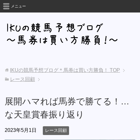
メニュー
IKUの競馬予想ブログ＊馬券は買い方勝負！
TOP
レース回顧
展開ハマれば馬券で勝てる！…
な天皇賞春振り返り
2023年5月1日
レース回顧