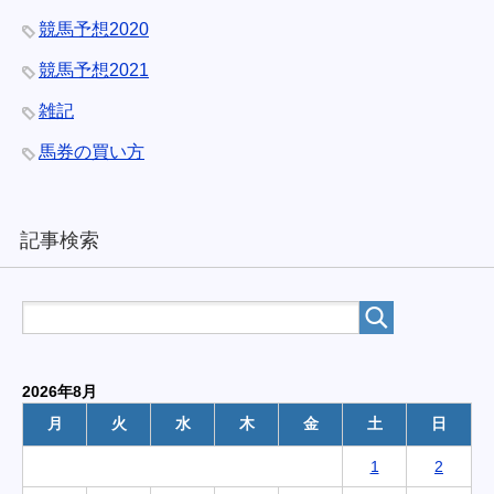
競馬予想2020
競馬予想2021
雑記
馬券の買い方
記事検索
2026年8月
月
火
水
木
金
土
日
1
2