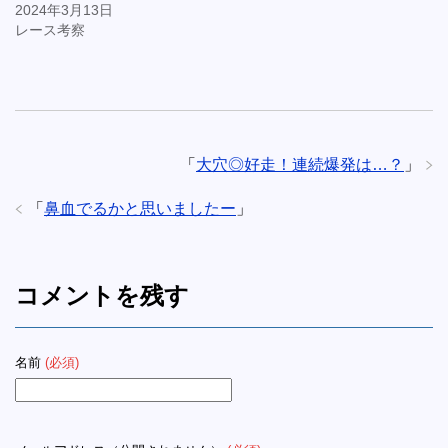
2024年3月13日
レース考察
「
大穴◎好走！連続爆発は…？
」
「
鼻血でるかと思いましたー
」
コメントを残す
名前
(必須)