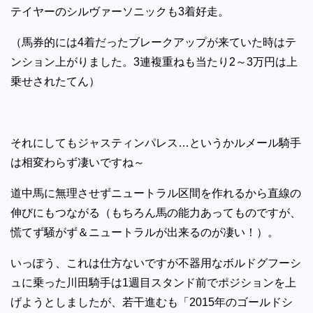
テイヤーのシルヴァーソニックも3着好走。
（馬券的には4着だったブレークアップが来ていた時はテ
ンション上がりました。3連複重ねも当たり2～3万円は上
乗せされたてん）
それにしてもジャスティンパレス…というかルメール騎手
は相変わらず凄いですね～
道中馬に無理させずニュートラル区間を作れるから直線の
伸びにもつながる（もちろん馬の能力あってものですが、
慌てず騒がず＆ニュートラルが出来るのが凄い！）。
いっぽう、これは仕方ないですが不器用なボルドグフーシ
ュに乗った川田騎手は1週目スタンド前でポジションを上
げようとしましたが、若干進むも「2015年のゴールドシ