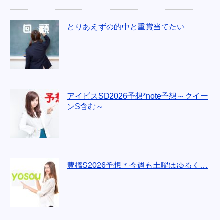
とりあえずの的中と重賞当てたい
アイビスSD2026予想*note予想～クイー
ンS含む～
豊橋S2026予想＊今週も土曜はゆるく…