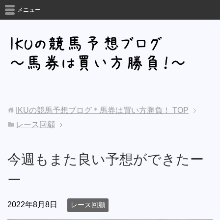
メニュー
IKUの競馬予想ブログ＊馬券は買い方勝負！
TOP
レース回顧
今週もまた良い予想ができたー
ー
2022年8月8日
レース回顧