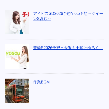
アイビスSD2026予想*note予想～クイー
ンS含む～
豊橋S2026予想＊今週も土曜はゆるく…
作業BGM