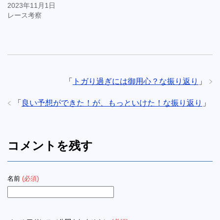
2023年11月1日
レース考察
「
トガり過ぎには御用心？な振り返り
」
「
良い予想ができた！が、もっといけた！な振り返り
」
コメントを残す
名前
(必須)