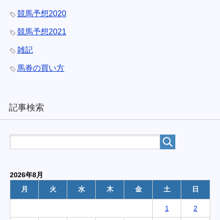
競馬予想2020
競馬予想2021
雑記
馬券の買い方
記事検索
2026年8月
月
火
水
木
金
土
日
1
2