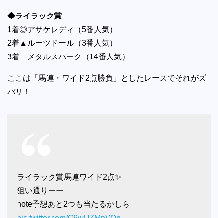
◆ライラック賞
1着◎アサケレディ（5番人気）
2着▲ルーツドール（3番人気）
3着 メタルスパーク（14番人気）
ここは「馬連・ワイド2点勝負」としたレースでそれがズ
バリ！
ライラック賞馬連ワイド2点✨
狙い通りーー
note予想あと2つも当たるかしら
pic.twitter.com/Q6wUZMpVQn