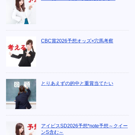
CBC賞2026予想オッズ×穴馬考察
とりあえずの的中と重賞当てたい
アイビスSD2026予想*note予想～クイー
ンS含む～