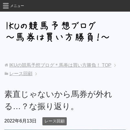
メニュー
IKUの競馬予想ブログ＊馬券は買い方勝負！
TOP
レース回顧
素直じゃないから馬券が外れ
る…？な振り返り。
2022年6月13日
レース回顧