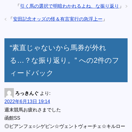
「
引く馬の選択で明暗わかれるよね、な振り返り
」
「
安田記念オッズの怪＆有言実行の急浮上ー
」
“素直じゃないから馬券が外れ
る…？な振り返り。” への2件のフ
ィードバック
ろっきんぐ
より:
2022年6月13日 19:14
週末競馬お疲れさまでした
函館SS
◎ビアンフェ○シゲピン☆ヴェントヴォーチェ☆キルロー