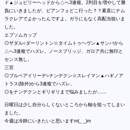
ド▲ジュビリーヘッドから△へ3連複。2列目を増やして勝
負にいきましたが、ビアンフェどこ行った？？素直にナム
ラクレアでよかったんですよ。ガラにもなく高配当狙いま
した。
エプソムカップ
◎ザダル○ダーリントン☆タイムトゥヘヴン▲サンパから
△へ3連複でハズレ。ノースブリッジ、ガロア共に無印と
センス無し。
三宮
◎ブルベアイリーデ○ナンデクン☆スレイマン▲ハギノア
トラス(除外)から3連複でハズレ。
◎をナンデクンとギリギリまで悩みましたが……
日曜日は少し自分らしくないところから軸を狙ってしまい
ました。
今週は冷静にいきたいと思いますm(_ _)m