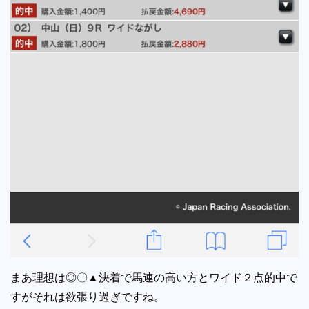
まあ理想は◎〇▲決着で馬連の高い方とワイド２点的中で
すがそれは欲張り過ぎですね。