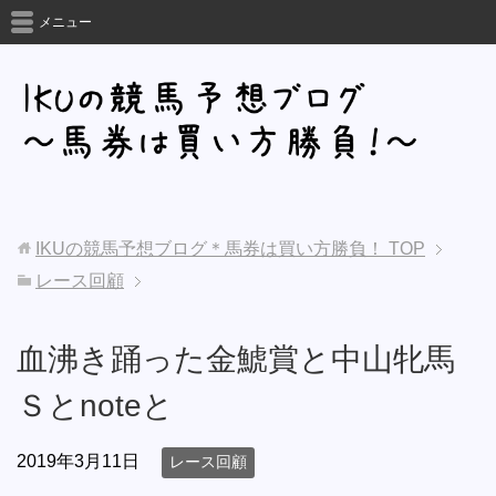
メニュー
IKUの競馬予想ブログ＊馬券は買い方勝負！
TOP
レース回顧
血沸き踊った金鯱賞と中山牝馬
Ｓとnoteと
2019年3月11日
レース回顧