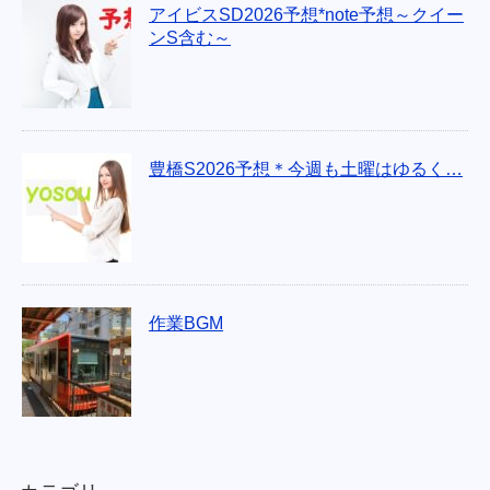
アイビスSD2026予想*note予想～クイー
ンS含む～
豊橋S2026予想＊今週も土曜はゆるく…
作業BGM