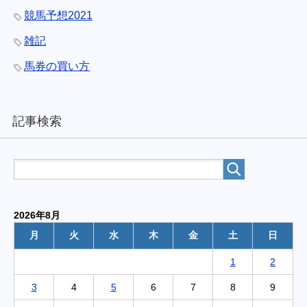
競馬予想2021
雑記
馬券の買い方
記事検索
2026年8月
月
火
水
木
金
土
日
1
2
3
4
5
6
7
8
9