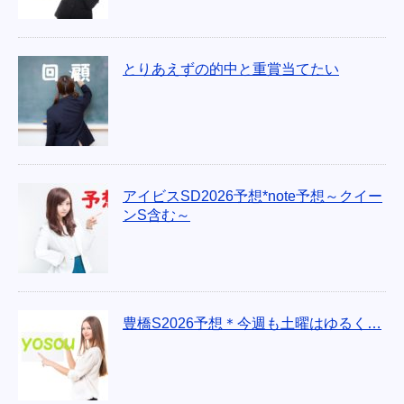
とりあえずの的中と重賞当てたい
アイビスSD2026予想*note予想～クイー
ンS含む～
豊橋S2026予想＊今週も土曜はゆるく…