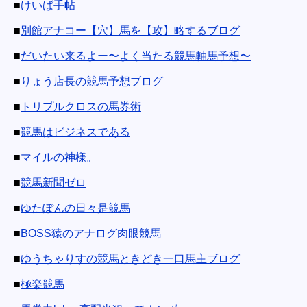
■
けいば手帖
■
別館アナコー【穴】馬を【攻】略するブログ
■
だいたい来るよー〜よく当たる競馬軸馬予想〜
■
りょう店長の競馬予想ブログ
■
トリプルクロスの馬券術
■
競馬はビジネスである
■
マイルの神様。
■
競馬新聞ゼロ
■
ゆたぽんの日々是競馬
■
BOSS猿のアナログ肉眼競馬
■
ゆうちゃりすの競馬ときどき一口馬主ブログ
■
極楽競馬