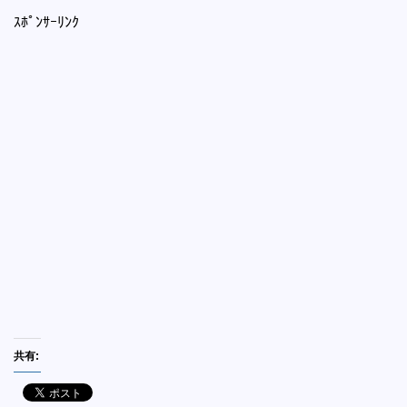
ｽﾎﾟﾝｻｰﾘﾝｸ
共有: