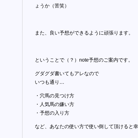
ょうか（苦笑）
また、良い予想ができるように頑張ります。
ということで（？）note予想のご案内です。
グダグダ書いてもアレなので
いつも通り…
・穴馬の見つけ方
・人気馬の嫌い方
・予想の入り方
など、あなたの使い方で使い倒して頂けると