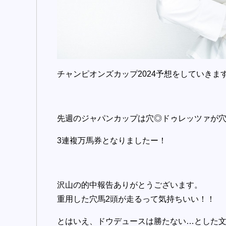
チャンピオンズカップ2024予想をしていきま
先週のジャパンカップは穴◎ドゥレッツァが穴
3連複万馬券となりましたー！
沢山の的中報告ありがとうございます。
重用した穴馬2頭が走るって気持ちいい！！
とはいえ、ドウデュースは勝たない…とした