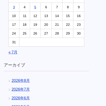
3
4
5
6
7
8
9
10
11
12
13
14
15
16
17
18
19
20
21
22
23
24
25
26
27
28
29
30
31
« 7月
アーカイブ
2026年8月
2026年7月
2026年6月