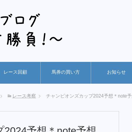
レース回顧
馬券の買い方
お知らせ
レース考察
チャンピオンズカップ2024予想＊note
024予想＊note予想