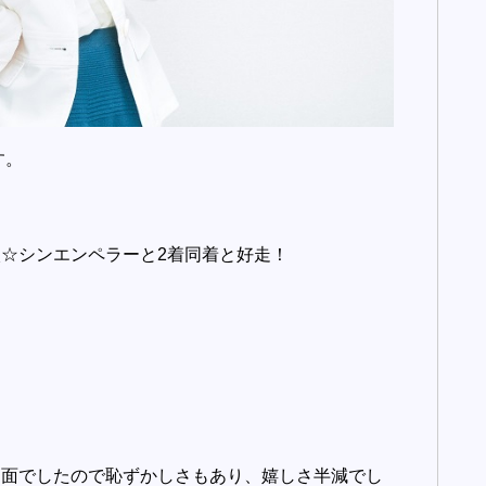
す。
☆シンエンペラーと2着同着と好走！
文面でしたので恥ずかしさもあり、嬉しさ半減でし