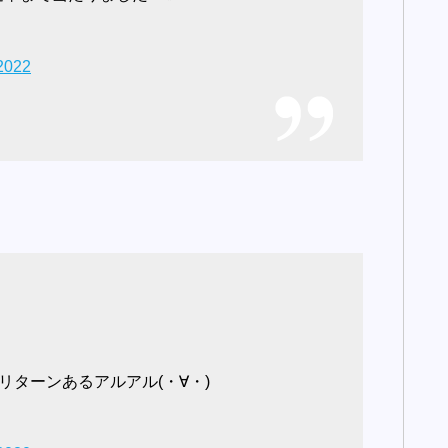
2022
ターンあるアルアル(・∀・)