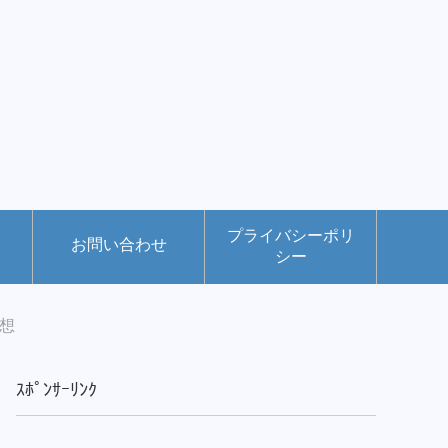
プライバシーポリ
お問い合わせ
シー
予想
ｽﾎﾟﾝｻｰﾘﾝｸ