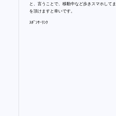
と、言うことで、移動中など歩きスマホして
を頂けますと幸いです。
ｽﾎﾟﾝｻｰﾘﾝｸ