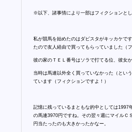
※以下、諸事情により一部はフィクションと
私が競馬を始めたのはダビスタがキッカケで
たので友人経由で買ってもらっていました（
彼の家のＴＥＬ番号はソラで打てる位、彼女
当時は馬連以外全く買っていなかった（とい
ています（フィクションですよ！）
記憶に残っているまともな的中としては199
の馬連3970円ですね。その翌々週にマイルＣ
円当たったのも大きかったかなー。