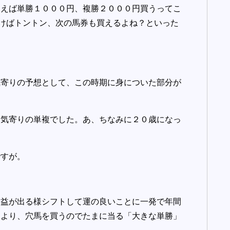
例えば単勝１０００円、複勝２０００円買うってこ
付けばトントン、次の馬券も買えるよね？といった
気寄りの予想として、この時期に身についた部分が
人気寄りの単複でした。あ、ちなみに２０歳になっ
ですが。
利益が出る様シフトして運の良いことに一発で年間
うより、穴馬を買うのでたまに当る「大きな単勝」