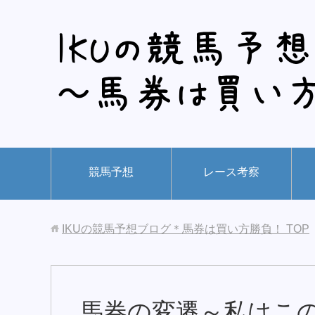
競馬予想
レース考察
IKUの競馬予想ブログ＊馬券は買い方勝負！
TOP
馬券の変遷～私はこ