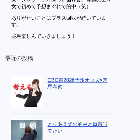
女で初めて予想まぐれで的中（笑）
ありがたいことにプラス回収が続いていま
す。
競馬楽しんでいきましょう！
最近の投稿
CBC賞2026予想オッズ×穴
馬考察
とりあえずの的中と重賞当
てたい