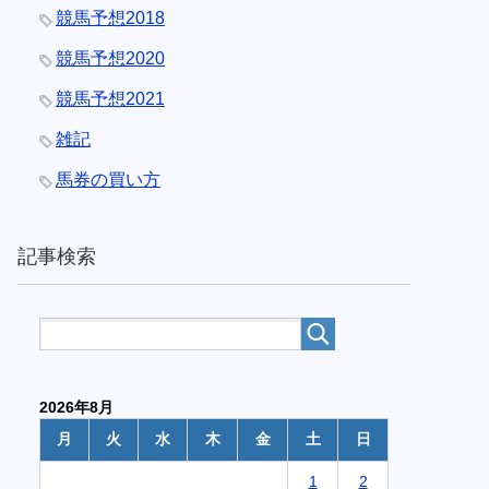
競馬予想2018
競馬予想2020
競馬予想2021
雑記
馬券の買い方
記事検索
2026年8月
月
火
水
木
金
土
日
1
2