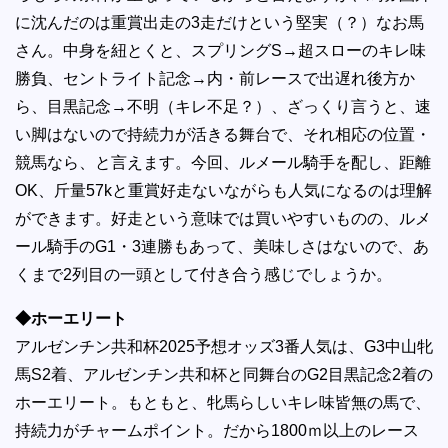
に沈んだのは重賞出走の3走だけという堅実（？）なお馬
さん。中身を紐とくと、スプリングS→超スローのキレ味
勝負、セントライト記念→内・前レースで出遅れ後方か
ら、目黒記念→不明（キレ不足？）、ざっくり言うと、速
い脚はないので持続力が活きる舞台で、それ相応の位置・
競馬なら、と言えます。今回、ルメール騎手を配し、距離
OK、斤量57kと重賞好走ないながらも人気になるのは理解
ができます。好走という意味では買いやすいものの、ルメ
ール騎手のG1・3連勝もあって、美味しさはないので、あ
くまで2列目の一頭として付き合う感じでしょうか。
◆ホーエリート
アルゼンチン共和杯2025予想オッズ3番人気は、G3中山牝
馬S2着、アルゼンチン共和杯と同舞台のG2目黒記念2着の
ホーエリート。もともと、牝馬らしいキレ味皆無の馬で、
持続力がチャームポイント。だから1800ｍ以上のレース