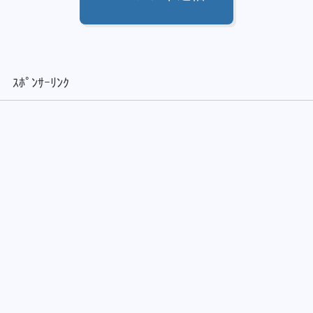
ｽﾎﾟﾝｻｰﾘﾝｸ