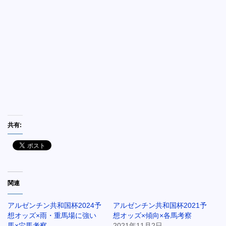
共有:
関連
アルゼンチン共和国杯2024予
アルゼンチン共和国杯2021予
想オッズ×雨・重馬場に強い
想オッズ×傾向×各馬考察
馬×穴馬考察
2021年11月2日