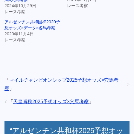
2024年10月29日
レース考察
レース考察
アルゼンチン共和国杯2020予
想オッズ×データ×各馬考察
2020年11月4日
レース考察
「
マイルチャンピオンシップ2025予想オッズ×穴馬考
察
」
「
天皇賞秋2025予想オッズ×穴馬考察
」
“アルゼンチン共和杯2025予想オッ