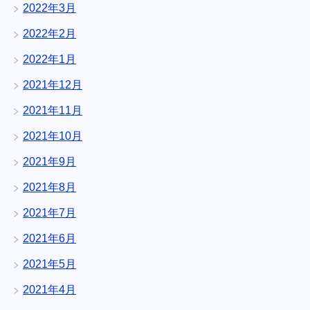
2022年3月
2022年2月
2022年1月
2021年12月
2021年11月
2021年10月
2021年9月
2021年8月
2021年7月
2021年6月
2021年5月
2021年4月