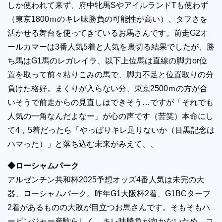
しか使われて来ず、府中牝馬SやアイルランドTも使わず
（東京1800ｍのキレ味勝負の可能性が高い）、タフさを
活かせる舞台を使ってきているお馬さんです。前走G2オ
ールカマーは3番人気5着と人気を裏切る結果でしたが、勝
ち馬はG1馬のレガレイラ、以下上位馬は直線の脚力or位
置を取って前々粘りこみの馬で、脚力不足と位置取りの分
負けた格好。まくりが入らない分、東京2500ｍの方が合
いそうで前走からの見直しはできそう…ですが「それでも
人気の一角なんだよなー」が心の声です（苦笑）本命にし
て4，5着だったら「やっぱりキレ足りないか（目黒記念は
ハマった）」と落ち込む未来がみえて、、
◆ローシャムパーク
アルゼンチン共和杯2025予想オッズ4番人気は未完の大
器、ローシャムパーク。昨年G1大阪杯2着、G1BCターフ
2着があるものの大敗が目立つお馬さんです。そもそもハ
ービンジャー産駒らしく、キレ味勝負が向かないため、コ