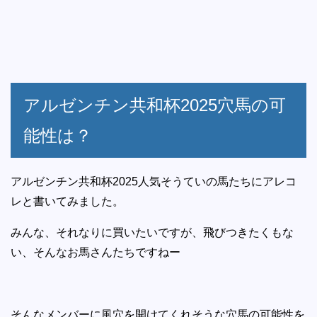
アルゼンチン共和杯2025穴馬の可
能性は？
アルゼンチン共和杯2025人気そうていの馬たちにアレコ
レと書いてみました。
みんな、それなりに買いたいですが、飛びつきたくもな
い、そんなお馬さんたちですねー
そんなメンバーに風穴を開けてくれそうな穴馬の可能性を