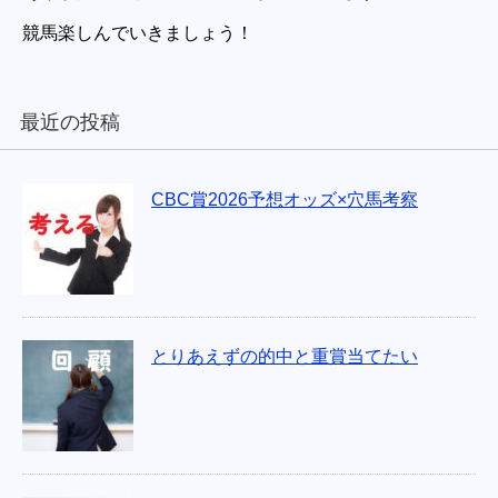
競馬楽しんでいきましょう！
最近の投稿
CBC賞2026予想オッズ×穴馬考察
とりあえずの的中と重賞当てたい