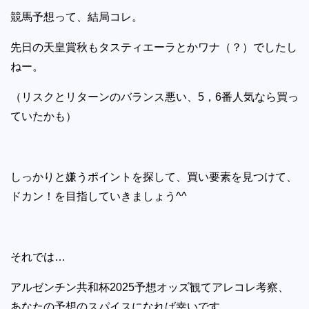
競馬予想って、結局コレ。
先日の天皇賞秋もタスティエーラとかワナ（？）でしたし
ねー。
（リスクとリターンのバランス悪い、5，6番人気なら買っ
ていたかも）
しっかりと嫌うポイントを探して、買い要素を見つけて、
ドカン！を目指していきましょう^^
それでは…
アルゼンチン共和杯2025予想オッズ観てアレコレ考察、
あなたの予想のスパイスになれば幸いです。