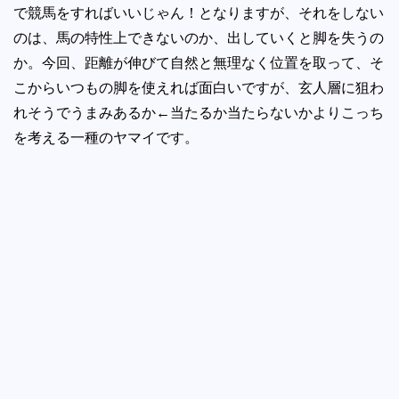
で競馬をすればいいじゃん！となりますが、それをしない
のは、馬の特性上できないのか、出していくと脚を失うの
か。今回、距離が伸びて自然と無理なく位置を取って、そ
こからいつもの脚を使えれば面白いですが、玄人層に狙わ
れそうでうまみあるか←当たるか当たらないかよりこっち
を考える一種のヤマイです。