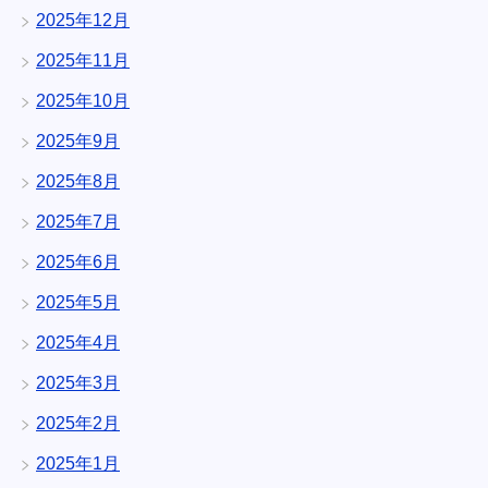
2025年12月
2025年11月
2025年10月
2025年9月
2025年8月
2025年7月
2025年6月
2025年5月
2025年4月
2025年3月
2025年2月
2025年1月