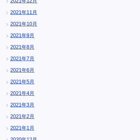
2021年12月
2021年11月
2021年10月
2021年9月
2021年8月
2021年7月
2021年6月
2021年5月
2021年4月
2021年3月
2021年2月
2021年1月
2020年12月