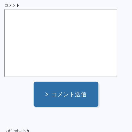
コメント
コメント送信
ｽﾎﾟﾝｻｰﾘﾝｸ