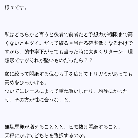
様々です。
私はどちらかと言うと後者で前者だと予想力が極限まで高
くないとキツイ。だって絞る＝当たる確率低くなるわけで
すから。的中率下がっても当った時に大きくリターン…理
想形ですがそれが堅いものだったら？？
変に絞って悶絶する位なら手を広げてトリガミがあっても
高めをひっかける。
ついてにレースによって重ね買いしたり、均等にかった
り。その方が性に合うな、と。
無駄馬券が増えることとと、ヒモ抜け悶絶すること、
天秤にかけてどちらを選択するのか。