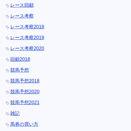
レース回顧
レース考察
レース考察2018
レース考察2019
レース考察2020
回顧2018
競馬予想
競馬予想2018
競馬予想2020
競馬予想2021
雑記
馬券の買い方