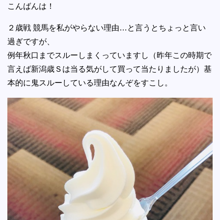
こんばんは！
２歳戦 競馬を私がやらない理由…と言うとちょっと言い
過ぎですが、
例年秋口までスルーしまくっていますし（昨年この時期で
言えば新潟歳Ｓは当る気がして買って当たりましたが）基
本的に鬼スルーしている理由なんぞをすこし。