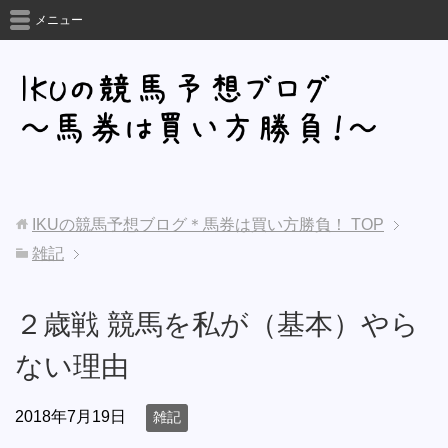
メニュー
IKUの競馬予想ブログ＊馬券は買い方勝負！
TOP
雑記
２歳戦 競馬を私が（基本）やら
ない理由
2018年7月19日
雑記