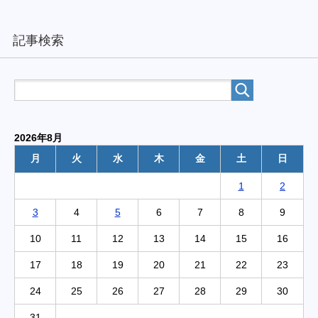
記事検索
2026年8月
月
火
水
木
金
土
日
1
2
3
4
5
6
7
8
9
10
11
12
13
14
15
16
17
18
19
20
21
22
23
24
25
26
27
28
29
30
31