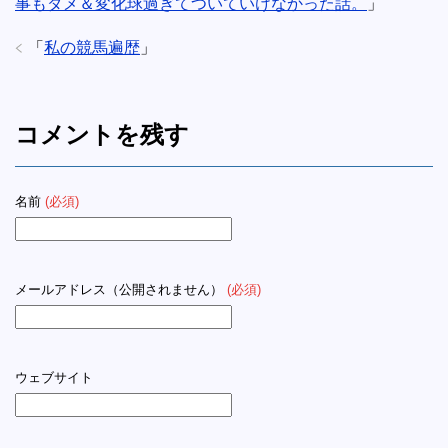
事もダメ＆変化球過ぎてついていけなかった話。
」
「
私の競馬遍歴
」
コメントを残す
名前
(必須)
メールアドレス（公開されません）
(必須)
ウェブサイト