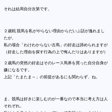
それは結局自分次第です。
２歳戦 競馬を私がやらない理由からだいぶ話が逸れまし
たが、
私の場合「わけわからない古馬」の好走は諦められますが
（好走した理由を探す行為の上で悔んだりはありますが）
２歳馬の突然の好走はそのレース馬券を買った自分自身が
嫌になるです。
上記「たまたま～」の前提があるにも関わらず、ね。
ま、競馬は好きに楽しむのが一番なので本当に考え方は人
それぞれ。