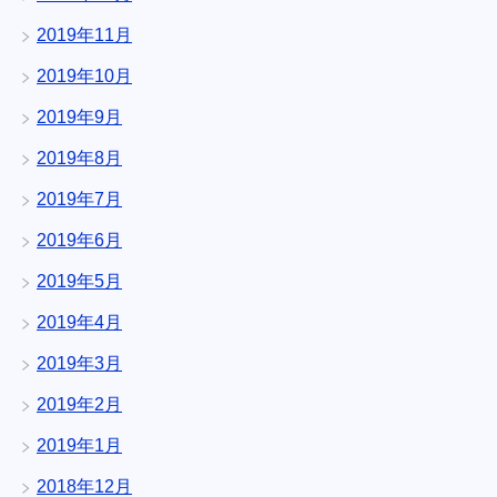
2019年11月
2019年10月
2019年9月
2019年8月
2019年7月
2019年6月
2019年5月
2019年4月
2019年3月
2019年2月
2019年1月
2018年12月