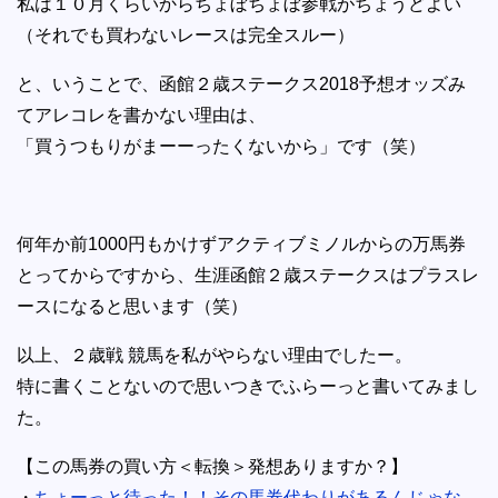
私は１０月くらいからちょぼちょぼ参戦がちょうどよい
（それでも買わないレースは完全スルー）
と、いうことで、函館２歳ステークス2018予想オッズみ
てアレコレを書かない理由は、
「買うつもりがまーーったくないから」です（笑）
何年か前1000円もかけずアクティブミノルからの万馬券
とってからですから、生涯函館２歳ステークスはプラスレ
ースになると思います（笑）
以上、２歳戦 競馬を私がやらない理由でしたー。
特に書くことないので思いつきでふらーっと書いてみまし
た。
【この馬券の買い方＜転換＞発想ありますか？】
・
ちょーっと待った！！その馬券代わりがあるんじゃな