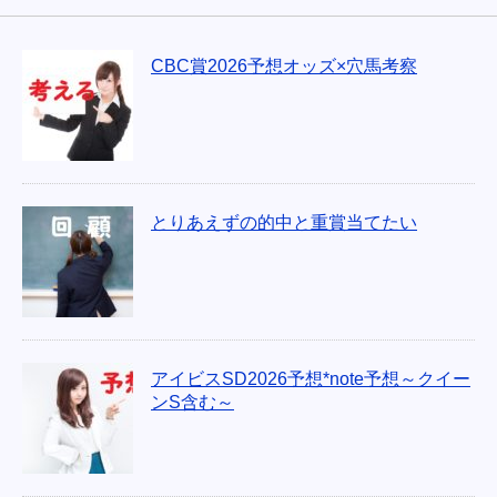
CBC賞2026予想オッズ×穴馬考察
とりあえずの的中と重賞当てたい
アイビスSD2026予想*note予想～クイー
ンS含む～