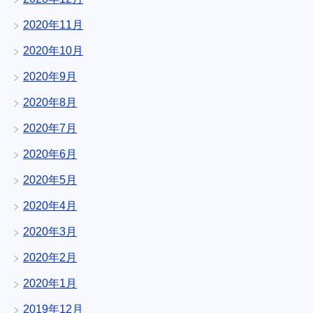
2020年11月
2020年10月
2020年9月
2020年8月
2020年7月
2020年6月
2020年5月
2020年4月
2020年3月
2020年2月
2020年1月
2019年12月