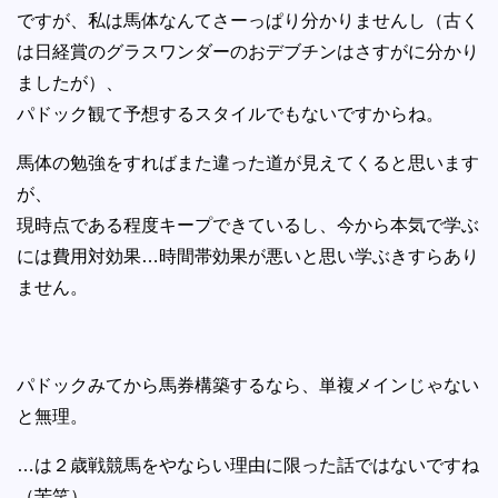
ですが、私は馬体なんてさーっぱり分かりませんし（古く
は日経賞のグラスワンダーのおデブチンはさすがに分かり
ましたが）、
パドック観て予想するスタイルでもないですからね。
馬体の勉強をすればまた違った道が見えてくると思います
が、
現時点である程度キープできているし、今から本気で学ぶ
には費用対効果…時間帯効果が悪いと思い学ぶきすらあり
ません。
パドックみてから馬券構築するなら、単複メインじゃない
と無理。
…は２歳戦競馬をやならい理由に限った話ではないですね
（苦笑）