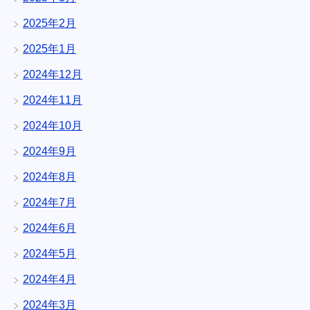
2025年2月
2025年1月
2024年12月
2024年11月
2024年10月
2024年9月
2024年8月
2024年7月
2024年6月
2024年5月
2024年4月
2024年3月