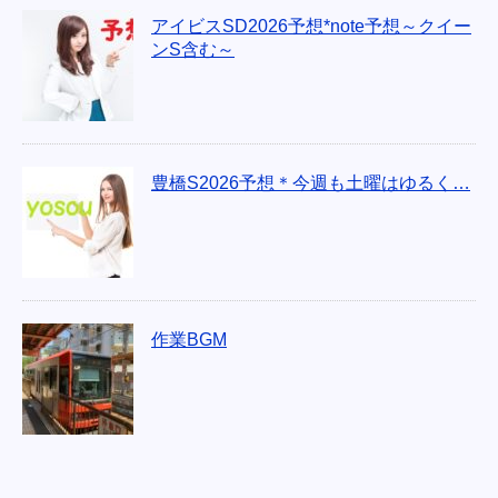
アイビスSD2026予想*note予想～クイー
ンS含む～
豊橋S2026予想＊今週も土曜はゆるく…
作業BGM