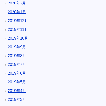
2020年2月
2020年1月
2019年12月
2019年11月
2019年10月
2019年9月
2019年8月
2019年7月
2019年6月
2019年5月
2019年4月
2019年3月