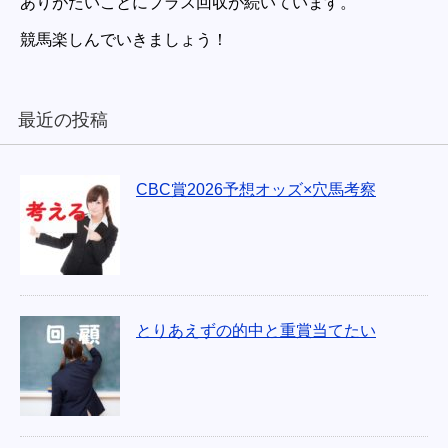
ありがたいことにプラス回収が続いています。
競馬楽しんでいきましょう！
最近の投稿
CBC賞2026予想オッズ×穴馬考察
とりあえずの的中と重賞当てたい