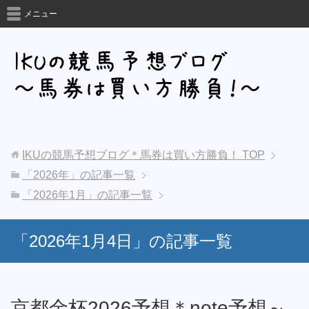
メニュー
IKUの競馬予想ブログ＊馬券は買い方勝負！
TOP
「2026年」の記事一覧
「2026年1月」の記事一覧
「2026年1月4日」の記事一覧
京都金杯2026予想＊note予想～