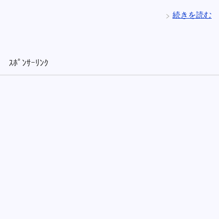
続きを読む
ｽﾎﾟﾝｻｰﾘﾝｸ