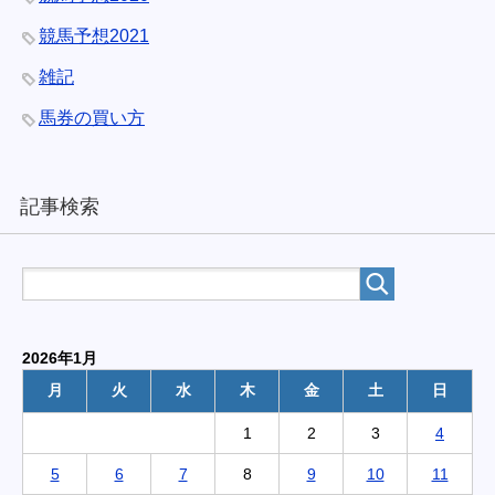
競馬予想2021
雑記
馬券の買い方
記事検索
2026年1月
月
火
水
木
金
土
日
1
2
3
4
5
6
7
8
9
10
11