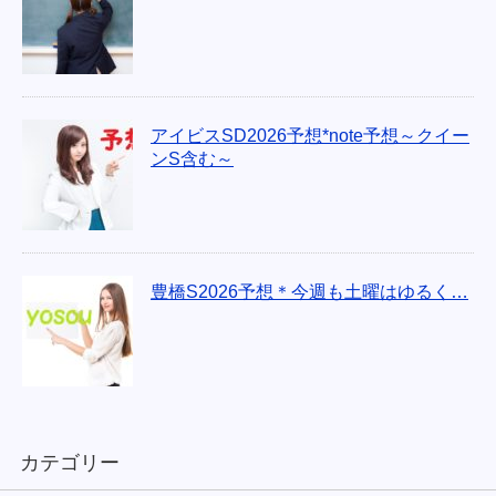
アイビスSD2026予想*note予想～クイー
ンS含む～
豊橋S2026予想＊今週も土曜はゆるく…
カテゴリー