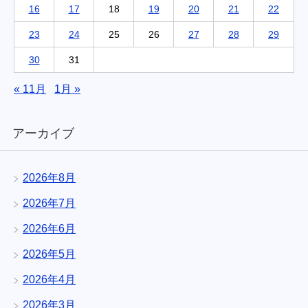
16
17
18
19
20
21
22
23
24
25
26
27
28
29
30
31
« 11月
1月 »
アーカイブ
2026年8月
2026年7月
2026年6月
2026年5月
2026年4月
2026年3月