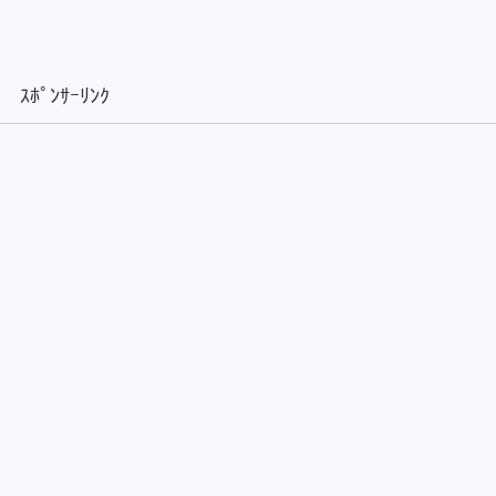
ｽﾎﾟﾝｻｰﾘﾝｸ