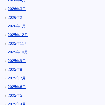
2026年4月
2026年3月
2026年2月
2026年1月
2025年12月
2025年11月
2025年10月
2025年9月
2025年8月
2025年7月
2025年6月
2025年5月
2025年4月