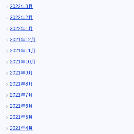
2022年3月
2022年2月
2022年1月
2021年12月
2021年11月
2021年10月
2021年9月
2021年8月
2021年7月
2021年6月
2021年5月
2021年4月