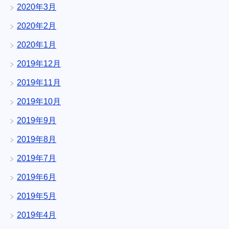
2020年3月
2020年2月
2020年1月
2019年12月
2019年11月
2019年10月
2019年9月
2019年8月
2019年7月
2019年6月
2019年5月
2019年4月