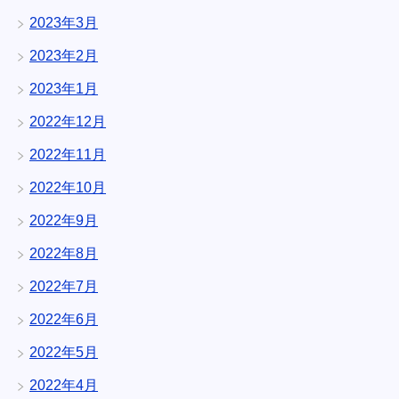
2023年3月
2023年2月
2023年1月
2022年12月
2022年11月
2022年10月
2022年9月
2022年8月
2022年7月
2022年6月
2022年5月
2022年4月