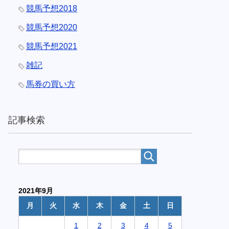
競馬予想2018
競馬予想2020
競馬予想2021
雑記
馬券の買い方
記事検索
2021年9月
月
火
水
木
金
土
日
1
2
3
4
5