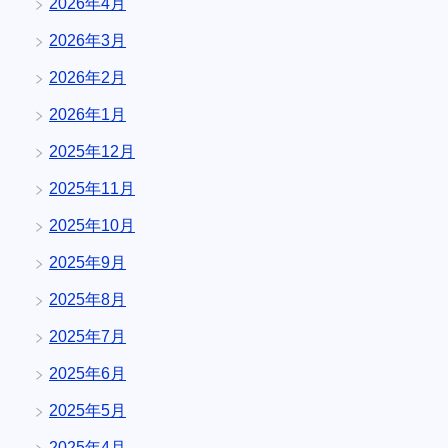
2026年4月
2026年3月
2026年2月
2026年1月
2025年12月
2025年11月
2025年10月
2025年9月
2025年8月
2025年7月
2025年6月
2025年5月
2025年4月