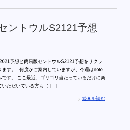
セントウルS2121予想
2021予想と簡易版セントウルS2121予想をサクッ
きます。 何度かご案内していますが、今週はnote
みです。 ここ最近、ゴリゴリ当たっているだけに楽
いただいている方も（ […]
続きを読む