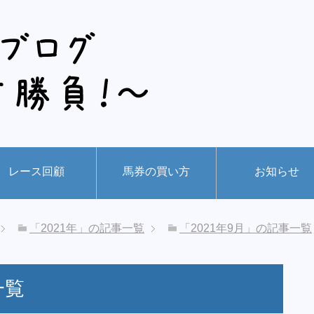
レース回顧
馬券の買い方
お知らせ
「2021年」の記事一覧
「2021年9月」の記事一覧
一覧