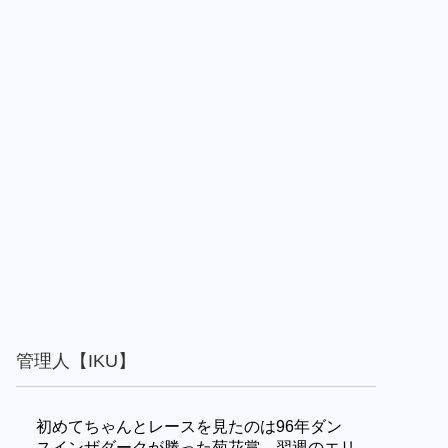
管理人【IKU】
初めてちゃんとレースを見たのは96年ダン
スインザダークが勝った菊花賞。翌週のエリ