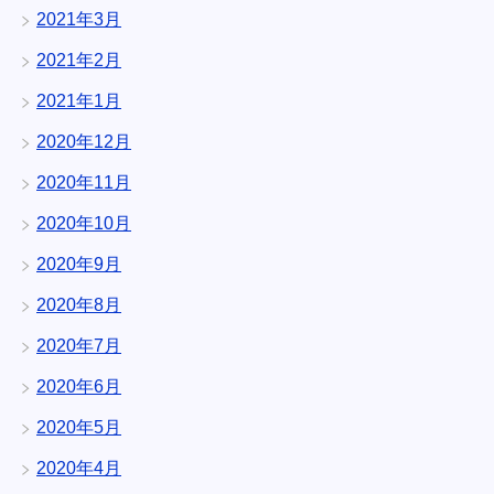
2021年3月
2021年2月
2021年1月
2020年12月
2020年11月
2020年10月
2020年9月
2020年8月
2020年7月
2020年6月
2020年5月
2020年4月