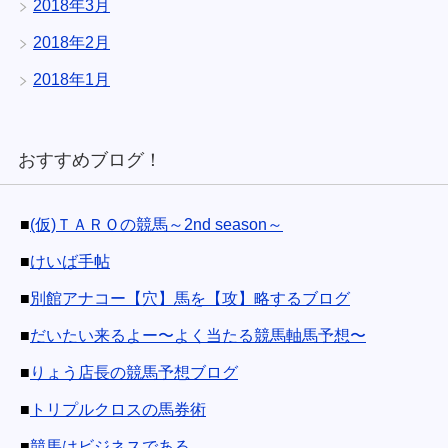
2018年3月
2018年2月
2018年1月
おすすめブログ！
■
(仮)ＴＡＲＯの競馬～2nd season～
■
けいば手帖
■
別館アナコー【穴】馬を【攻】略するブログ
■
だいたい来るよー〜よく当たる競馬軸馬予想〜
■
りょう店長の競馬予想ブログ
■
トリプルクロスの馬券術
■
競馬はビジネスである