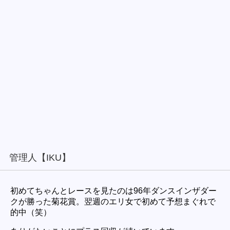
管理人【IKU】
初めてちゃんとレースを見たのは96年ダンスインザダー
クが勝った菊花賞。翌週のエリ女で初めて予想まぐれで
的中（笑）