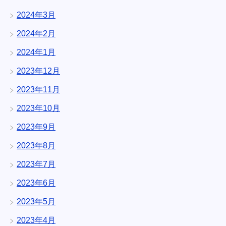
2024年3月
2024年2月
2024年1月
2023年12月
2023年11月
2023年10月
2023年9月
2023年8月
2023年7月
2023年6月
2023年5月
2023年4月