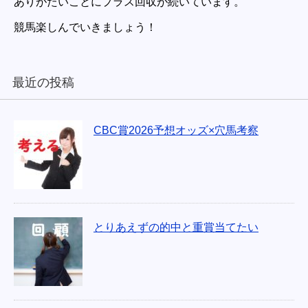
ありがたいことにプラス回収が続いています。
競馬楽しんでいきましょう！
最近の投稿
CBC賞2026予想オッズ×穴馬考察
とりあえずの的中と重賞当てたい