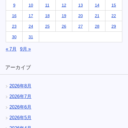
9
10
11
12
13
14
15
16
17
18
19
20
21
22
23
24
25
26
27
28
29
30
31
« 7月
9月 »
アーカイブ
2026年8月
2026年7月
2026年6月
2026年5月