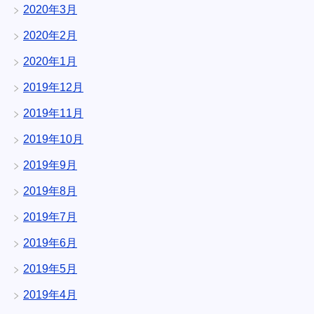
2020年3月
2020年2月
2020年1月
2019年12月
2019年11月
2019年10月
2019年9月
2019年8月
2019年7月
2019年6月
2019年5月
2019年4月