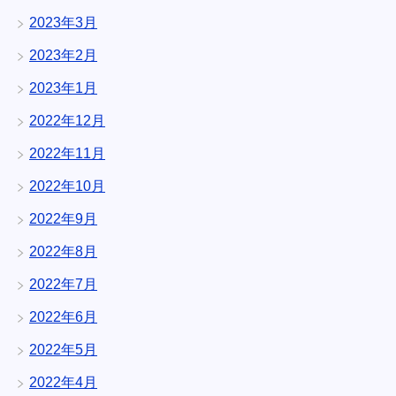
2023年3月
2023年2月
2023年1月
2022年12月
2022年11月
2022年10月
2022年9月
2022年8月
2022年7月
2022年6月
2022年5月
2022年4月