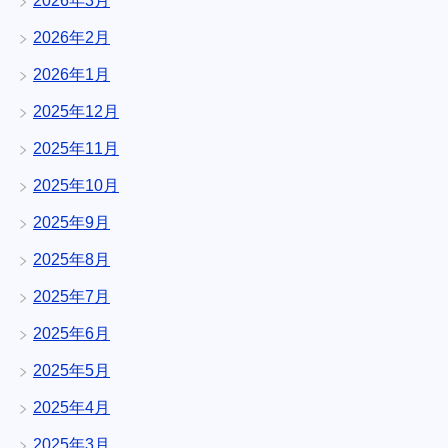
2026年3月
2026年2月
2026年1月
2025年12月
2025年11月
2025年10月
2025年9月
2025年8月
2025年7月
2025年6月
2025年5月
2025年4月
2025年3月