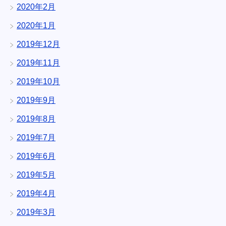
2020年2月
2020年1月
2019年12月
2019年11月
2019年10月
2019年9月
2019年8月
2019年7月
2019年6月
2019年5月
2019年4月
2019年3月