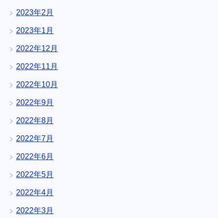
2023年2月
2023年1月
2022年12月
2022年11月
2022年10月
2022年9月
2022年8月
2022年7月
2022年6月
2022年5月
2022年4月
2022年3月