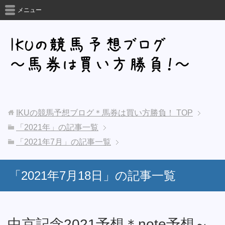
メニュー
IKUの競馬予想ブログ＊馬券は買い方勝負！
TOP
「2021年」の記事一覧
「2021年7月」の記事一覧
「2021年7月18日」の記事一覧
中京記念2021予想＊note予想～