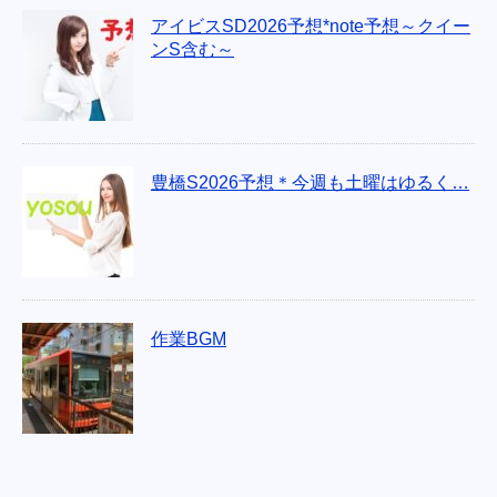
アイビスSD2026予想*note予想～クイー
ンS含む～
豊橋S2026予想＊今週も土曜はゆるく…
作業BGM