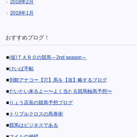
2018年2月
2018年1月
おすすめブログ！
■
(仮)ＴＡＲＯの競馬～2nd season～
■
けいば手帖
■
別館アナコー【穴】馬を【攻】略するブログ
■
だいたい来るよー〜よく当たる競馬軸馬予想〜
■
りょう店長の競馬予想ブログ
■
トリプルクロスの馬券術
■
競馬はビジネスである
■
マイルの神様。