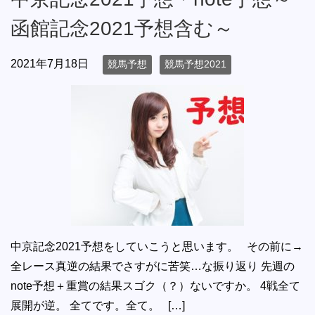
函館記念2021予想含む～
2021年7月18日
競馬予想
競馬予想2021
中京記念2021予想をしていこうと思います。 その前に→
全レース真逆の結果でさすがに苦笑…な振り返り 先週の
note予想＋重賞の結果スゴク（？）ないですか。 4戦全て
展開が逆。 全てです。全て。 […]