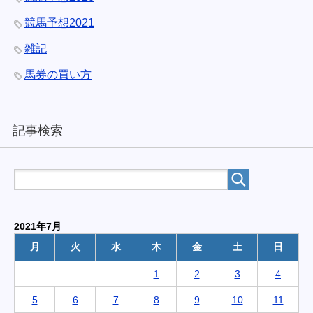
競馬予想2021
雑記
馬券の買い方
記事検索
2021年7月
月
火
水
木
金
土
日
1
2
3
4
5
6
7
8
9
10
11