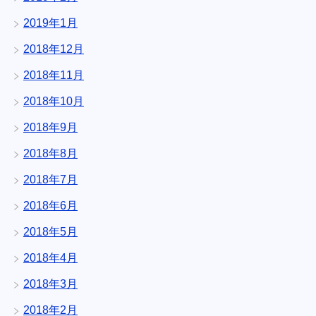
2019年1月
2018年12月
2018年11月
2018年10月
2018年9月
2018年8月
2018年7月
2018年6月
2018年5月
2018年4月
2018年3月
2018年2月