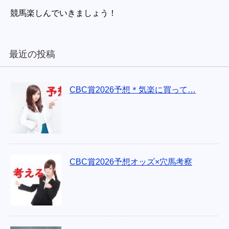
競馬楽しんでいきましょう！
最近の投稿
CBC賞2026予想＊気楽に買って…
CBC賞2026予想オッズ×穴馬考察