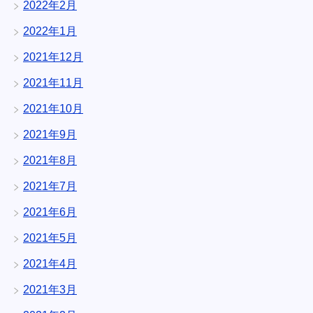
2022年2月
2022年1月
2021年12月
2021年11月
2021年10月
2021年9月
2021年8月
2021年7月
2021年6月
2021年5月
2021年4月
2021年3月