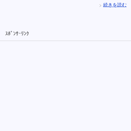
続きを読む
ｽﾎﾟﾝｻｰﾘﾝｸ