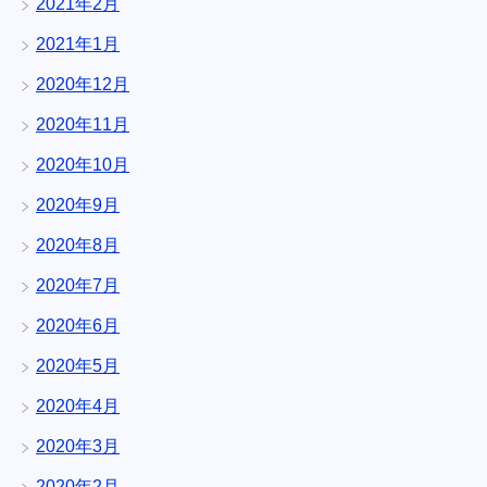
2021年2月
2021年1月
2020年12月
2020年11月
2020年10月
2020年9月
2020年8月
2020年7月
2020年6月
2020年5月
2020年4月
2020年3月
2020年2月